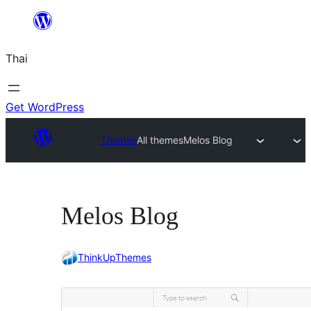
ข้าม
ไป
Thai
ยัง
เนื้อหา
Get WordPress
Themes
All themes
Melos Blog
Melos Blog
ThinkUpThemes