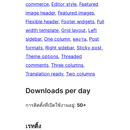
commerce
, 
Editor style
, 
Featured
image header
, 
Featured images
, 
Flexible header
, 
Footer widgets
, 
Full
width template
, 
Grid layout
, 
Left
sidebar
, 
One column
, 
ผลงาน
, 
Post
formats
, 
Right sidebar
, 
Sticky post
, 
Theme options
, 
Threaded
comments
, 
Three columns
, 
Translation ready
, 
Two columns
Downloads per day
การติดตั้งที่เปิดใช้งานอยู่:
50+
เรทติ้ง