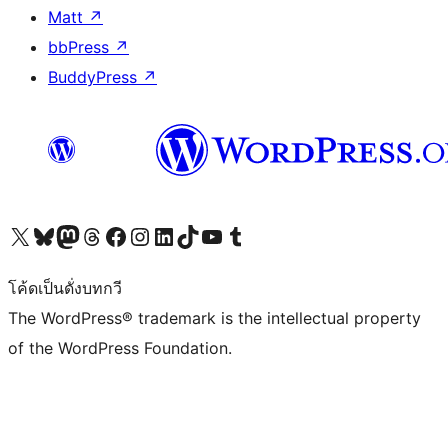
Matt
↗
bbPress
↗
BuddyPress
↗
Visit our X (formerly Twitter) account
Visit our Bluesky account
Visit our Mastodon account
Visit our Threads account
Visit our Facebook page
Visit our Instagram account
Visit our LinkedIn account
Visit our TikTok account
Visit our YouTube channel
Visit our Tumblr account
โค้ดเป็นดั่งบทกวี
The WordPress® trademark is the intellectual property
of the WordPress Foundation.