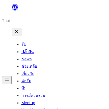
ข้าม
ไป
Thai
ยัง
เนื้อหา
ธีม
ปลั๊กอิน
News
ช่วยเหลือ
เกี่ยวกับ
ฟอรั่ม
ทีม
การมีส่วนร่วม
Meetup