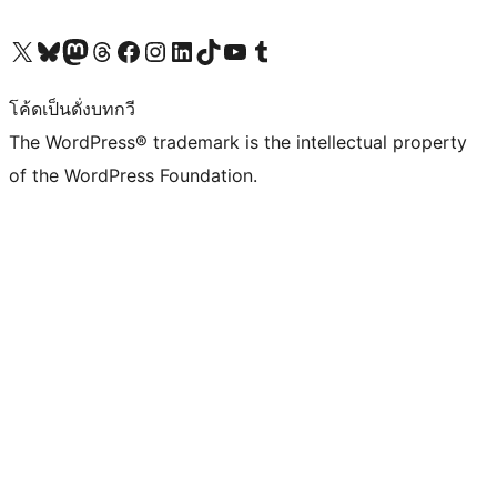
Visit our X (formerly Twitter) account
Visit our Bluesky account
Visit our Mastodon account
Visit our Threads account
Visit our Facebook page
Visit our Instagram account
Visit our LinkedIn account
Visit our TikTok account
Visit our YouTube channel
Visit our Tumblr account
โค้ดเป็นดั่งบทกวี
The WordPress® trademark is the intellectual property
of the WordPress Foundation.