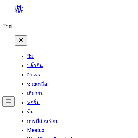
ข้าม
ไป
Thai
ยัง
เนื้อหา
ธีม
ปลั๊กอิน
News
ช่วยเหลือ
เกี่ยวกับ
ฟอรั่ม
ทีม
การมีส่วนร่วม
Meetup