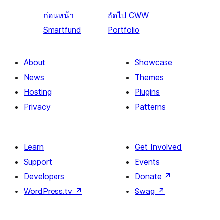
ก่อนหน้า
ถัดไป
CWW
Smartfund
Portfolio
About
Showcase
News
Themes
Hosting
Plugins
Privacy
Patterns
Learn
Get Involved
Support
Events
Developers
Donate
↗
WordPress.tv
↗
Swag
↗