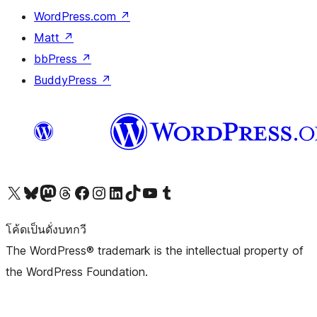
WordPress.com
↗
Matt
↗
bbPress
↗
BuddyPress
↗
Visit our X (formerly Twitter) account
Visit our Bluesky account
Visit our Mastodon account
Visit our Threads account
Visit our Facebook page
Visit our Instagram account
Visit our LinkedIn account
Visit our TikTok account
Visit our YouTube channel
Visit our Tumblr account
โค้ดเป็นดั่งบทกวี
The WordPress® trademark is the intellectual property of
the WordPress Foundation.