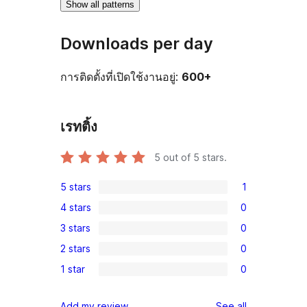
Show all patterns
Downloads per day
การติดตั้งที่เปิดใช้งานอยู่:
600+
เรทติ้ง
5
out of 5 stars.
5 stars
1
1
4 stars
0
5-
0
3 stars
0
star
4-
0
review
2 stars
0
star
3-
0
reviews
1 star
0
star
2-
0
reviews
star
1-
reviews
Add my review
See all