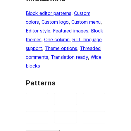
Block editor patterns
, 
Custom
colors
, 
Custom logo
, 
Custom menu
, 
Editor style
, 
Featured images
, 
Block
themes
, 
One column
, 
RTL language
support
, 
Theme options
, 
Threaded
comments
, 
Translation ready
, 
Wide
blocks
Patterns