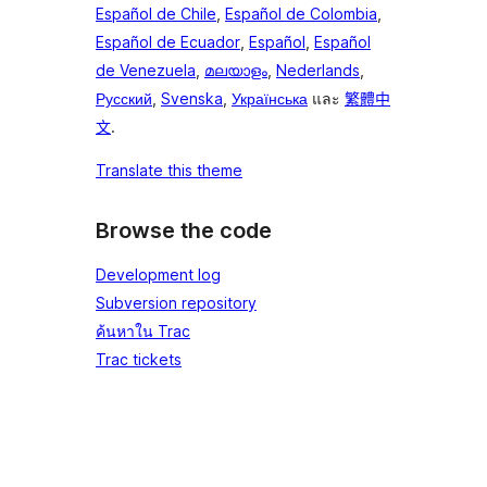
Español de Chile
,
Español de Colombia
,
Español de Ecuador
,
Español
,
Español
de Venezuela
,
മലയാളം
,
Nederlands
,
Русский
,
Svenska
,
Українська
และ
繁體中
文
.
Translate this theme
Browse the code
Development log
Subversion repository
ค้นหาใน Trac
Trac tickets