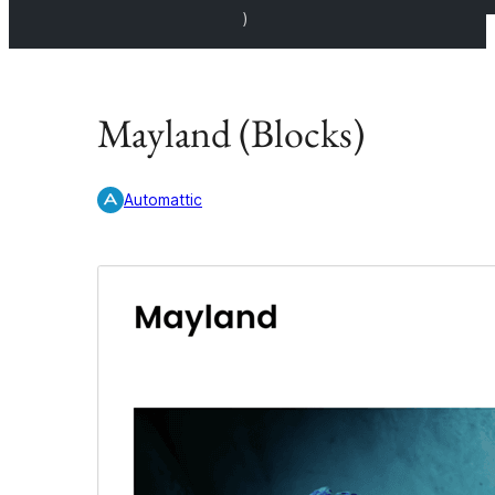
)
Mayland (Blocks)
Automattic