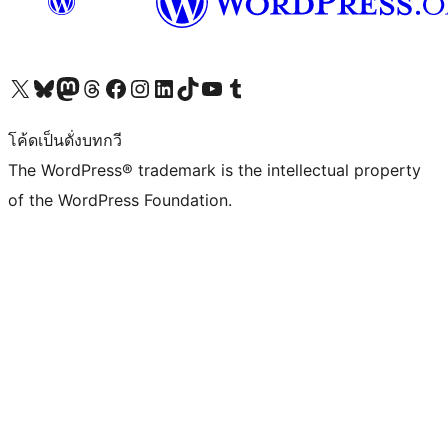
Visit our X (formerly Twitter) account
Visit our Bluesky account
Visit our Mastodon account
Visit our Threads account
Visit our Facebook page
Visit our Instagram account
Visit our LinkedIn account
Visit our TikTok account
Visit our YouTube channel
Visit our Tumblr account
โค้ดเป็นดั่งบทกวี
The WordPress® trademark is the intellectual property
of the WordPress Foundation.