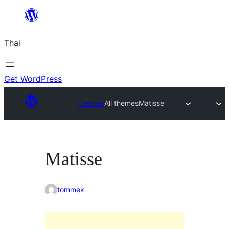
ข้าม
ไป
Thai
ยัง
เนื้อหา
Get WordPress
Themes
All themes
Matisse
Matisse
tommek