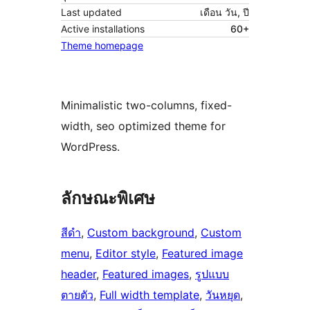
Last updated
เดือน วัน, ปี
Active installations
60+
Theme homepage
Minimalistic two-columns, fixed-
width, seo optimized theme for
WordPress.
ลักษณะพิเศษ
สีดำ
, 
Custom background
, 
Custom
menu
, 
Editor style
, 
Featured image
header
, 
Featured images
, 
รูปแบบ
ตายตัว
, 
Full width template
, 
วันหยุด
, 