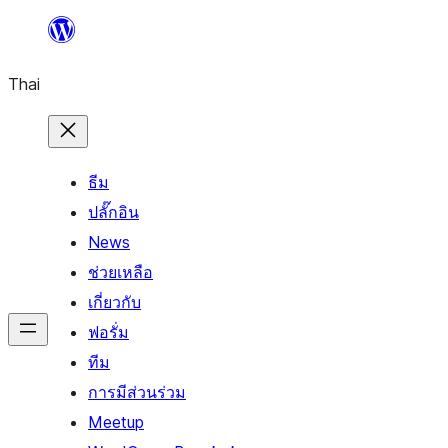
ข้าม
ไป
Thai
ยัง
เนื้อหา
ธีม
ปลั๊กอิน
News
ช่วยเหลือ
เกี่ยวกับ
ฟอรั่ม
ทีม
การมีส่วนร่วม
Meetup