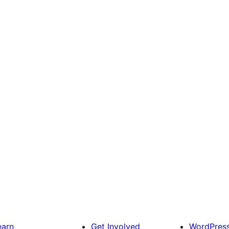
earn
Get Involved
WordPres