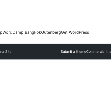
up
WordCamp Bangkok
Gutenberg
Get WordPress
na Site
Submit a theme
Commercial th