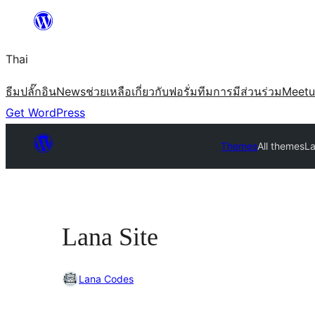
ข้าม
ไป
Thai
ยัง
เนื้อหา
ธีม
ปลั๊กอิน
News
ช่วยเหลือ
เกี่ยวกับ
ฟอรั่ม
ทีม
การมีส่วนร่วม
Meet
Get WordPress
Themes
All themes
La
Lana Site
Lana Codes