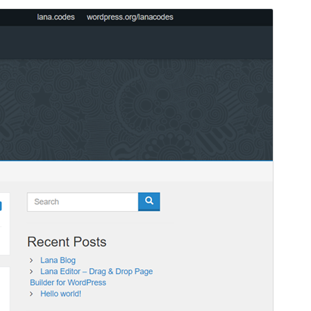
ดูก่อน
ดาวน์โหลด
รุ่น
1.4.0
Last updated
เดือน วัน, ปี
Active installations
40+
PHP version
5.6
Theme homepage