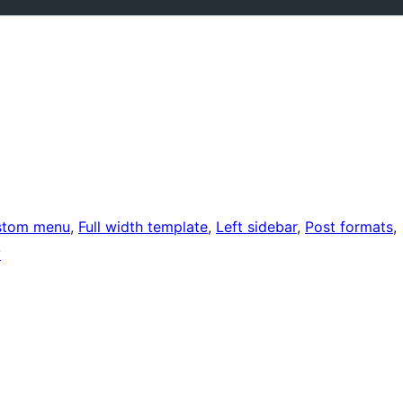
stom menu
, 
Full width template
, 
Left sidebar
, 
Post formats
, 
y