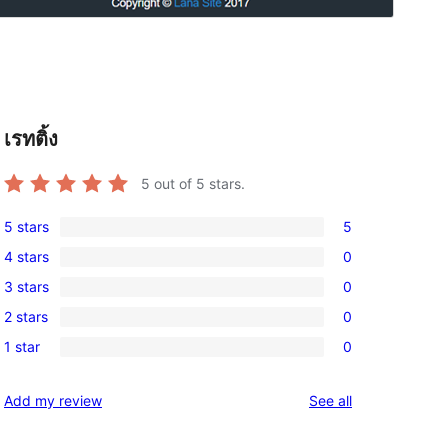
เรทติ้ง
5
out of 5 stars.
5 stars
5
5
4 stars
0
5-
0
3 stars
0
star
4-
0
reviews
2 stars
0
star
3-
0
reviews
1 star
0
star
2-
0
reviews
star
1-
reviews
Add my review
See all
reviews
star
reviews