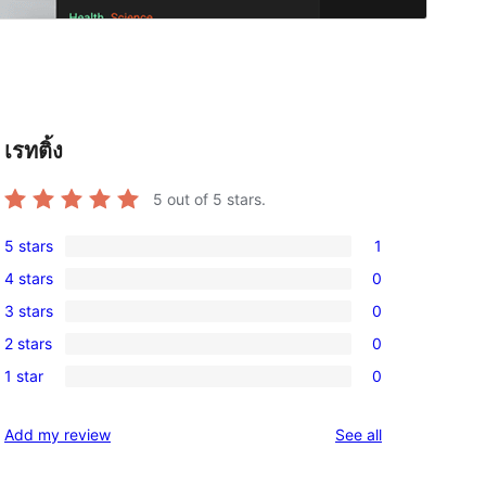
เรทติ้ง
5
out of 5 stars.
5 stars
1
1
4 stars
0
5-
0
3 stars
0
star
4-
0
review
2 stars
0
star
3-
0
reviews
1 star
0
star
2-
0
reviews
star
1-
reviews
Add my review
See all
reviews
star
reviews