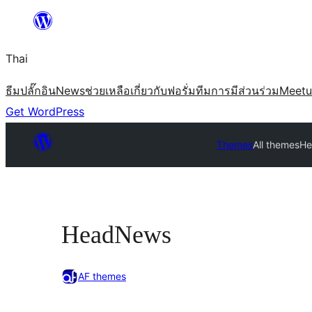
ข้าม
ไป
Thai
ยัง
เนื้อหา
ธีม
ปลั๊กอิน
News
ช่วยเหลือ
เกี่ยวกับ
ฟอรั่ม
ทีม
การมีส่วนร่วม
Meet
Get WordPress
Themes
All themes
He
HeadNews
AF themes