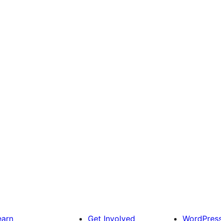
earn
Get Involved
WordPres