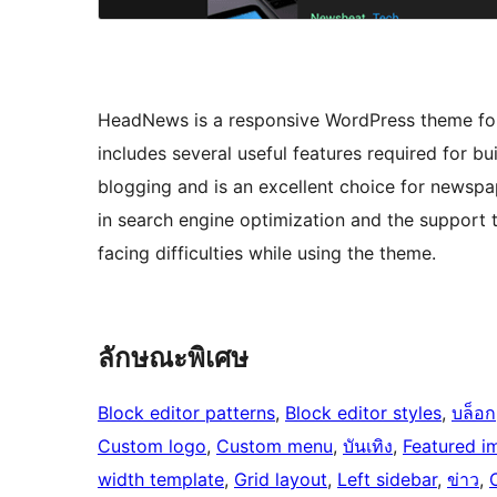
HeadNews is a responsive WordPress theme for
includes several useful features required for bu
blogging and is an excellent choice for newspap
in search engine optimization and the support t
facing difficulties while using the theme.
ลักษณะพิเศษ
Block editor patterns
, 
Block editor styles
, 
บล็อก
Custom logo
, 
Custom menu
, 
บันเทิง
, 
Featured i
width template
, 
Grid layout
, 
Left sidebar
, 
ข่าว
, 