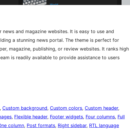
 news and magazine websites. It is easy to use and
ilding a stunning news portal. The theme is perfect for
er, magazine, publishing, or review websites. It ranks high
eam is readily available to provide assistance to users
, 
Custom background
, 
Custom colors
, 
Custom header
, 
mages
, 
Flexible header
, 
Footer widgets
, 
Four columns
, 
Full
One column
, 
Post formats
, 
Right sidebar
, 
RTL language