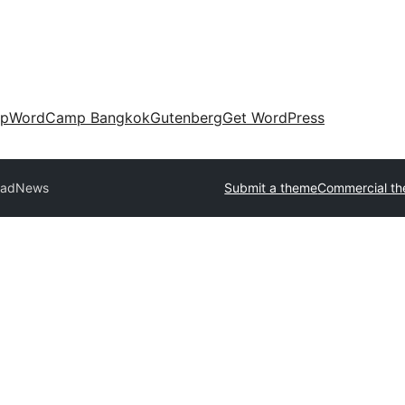
up
WordCamp Bangkok
Gutenberg
Get WordPress
adNews
Submit a theme
Commercial t