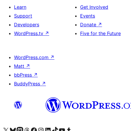
Learn
Get Involved
Support
Events
Developers
Donate
↗
WordPress.tv
↗
Five for the Future
WordPress.com
↗
Matt
↗
bbPress
↗
BuddyPress
↗
Visit our X (formerly Twitter) account
Visit our Bluesky account
Visit our Mastodon account
Visit our Threads account
Visit our Facebook page
Visit our Instagram account
Visit our LinkedIn account
Visit our TikTok account
Visit our YouTube channel
Visit our Tumblr account