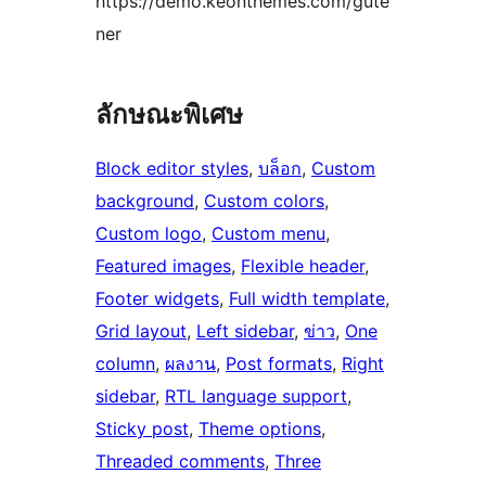
https://demo.keonthemes.com/gute
ner
ลักษณะพิเศษ
Block editor styles
, 
บล็อก
, 
Custom
background
, 
Custom colors
, 
Custom logo
, 
Custom menu
, 
Featured images
, 
Flexible header
, 
Footer widgets
, 
Full width template
, 
Grid layout
, 
Left sidebar
, 
ข่าว
, 
One
column
, 
ผลงาน
, 
Post formats
, 
Right
sidebar
, 
RTL language support
, 
Sticky post
, 
Theme options
, 
Threaded comments
, 
Three