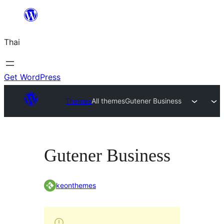
ข้าม
ไป
Thai
ยัง
เนื้อหา
Get WordPress
Themes
All themes
Gutener Business
Gutener Business
keonthemes