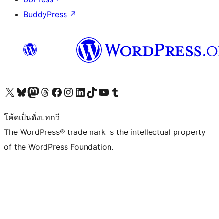
BuddyPress
↗
Visit our X (formerly Twitter) account
Visit our Bluesky account
Visit our Mastodon account
Visit our Threads account
Visit our Facebook page
Visit our Instagram account
Visit our LinkedIn account
Visit our TikTok account
Visit our YouTube channel
Visit our Tumblr account
โค้ดเป็นดั่งบทกวี
The WordPress® trademark is the intellectual property
of the WordPress Foundation.