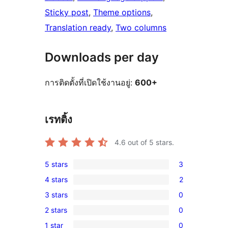
Sticky post
, 
Theme options
, 
Translation ready
, 
Two columns
Downloads per day
การติดตั้งที่เปิดใช้งานอยู่:
600+
เรทติ้ง
4.6
out of 5 stars.
5 stars
3
3
4 stars
2
5-
2
3 stars
0
star
4-
0
reviews
2 stars
0
star
3-
0
reviews
1 star
0
star