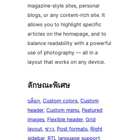
magazine-style sites, personal
blogs, or any content-rich site. It
allows you to highlight specific
articles on the homepage, and to
balance readability with a powerful
use of photography — all in a
layout that works on any device.
ลักษณะพิเศษ
บล็อก
, 
Custom colors
, 
Custom
header
, 
Custom menu
, 
Featured
images
, 
Flexible header
, 
Grid
layout
, 
ข่าว
, 
Post formats
, 
Right
sidebar
, 
RTL language support
, 