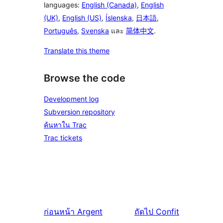
languages:
English (Canada)
,
English
(UK)
,
English (US)
,
Íslenska
,
日本語
,
Português
,
Svenska
และ
简体中文
.
Translate this theme
Browse the code
Development log
Subversion repository
ค้นหาใน Trac
Trac tickets
ก่อนหน้า
Argent
ถัดไป
Confit