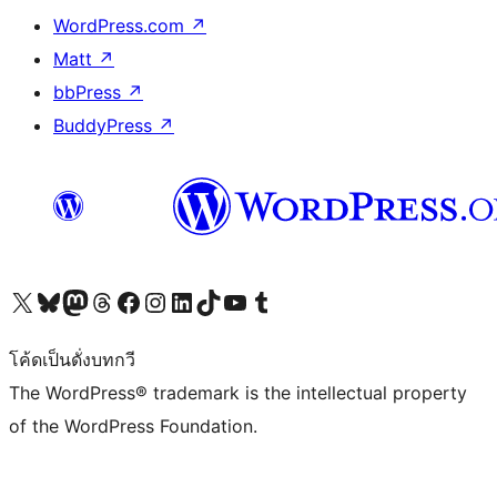
WordPress.com
↗
Matt
↗
bbPress
↗
BuddyPress
↗
Visit our X (formerly Twitter) account
Visit our Bluesky account
Visit our Mastodon account
Visit our Threads account
Visit our Facebook page
Visit our Instagram account
Visit our LinkedIn account
Visit our TikTok account
Visit our YouTube channel
Visit our Tumblr account
โค้ดเป็นดั่งบทกวี
The WordPress® trademark is the intellectual property
of the WordPress Foundation.