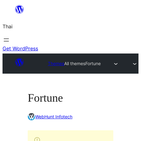
ข้าม
ไป
Thai
ยัง
เนื้อหา
Get WordPress
Themes
All themes
Fortune
Fortune
WebHunt Infotech