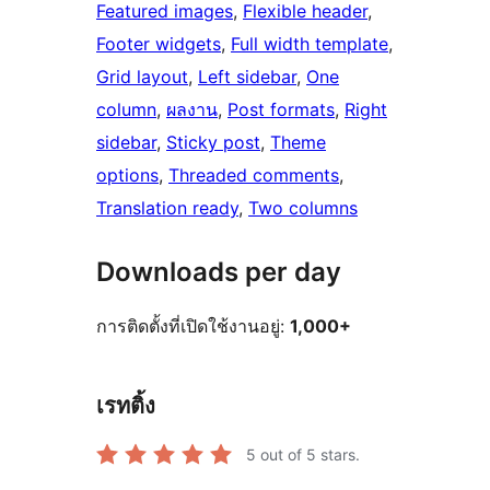
Featured images
, 
Flexible header
, 
Footer widgets
, 
Full width template
, 
Grid layout
, 
Left sidebar
, 
One
column
, 
ผลงาน
, 
Post formats
, 
Right
sidebar
, 
Sticky post
, 
Theme
options
, 
Threaded comments
, 
Translation ready
, 
Two columns
Downloads per day
การติดตั้งที่เปิดใช้งานอยู่:
1,000+
เรทติ้ง
5
out of 5 stars.