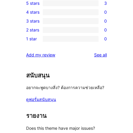
5 stars
3
3
4 stars
0
5-
0
3 stars
0
star
4-
0
reviews
2 stars
0
star
3-
0
reviews
1 star
0
star
2-
0
reviews
star
1-
reviews
Add my review
See all
reviews
star
reviews
สนับสนุน
อยากจะพูดบางสิ่ง? ต้องการความช่วยเหลือ?
ดูฟอรั่มสนับสนุน
รายงาน
Does this theme have major issues?