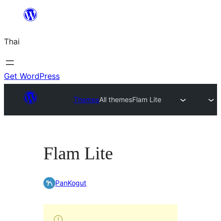
ข้าม
ไป
Thai
ยัง
เนื้อหา
Get WordPress
Themes
All themes
Flam Lite
Flam Lite
PanKogut