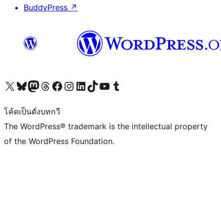
BuddyPress
↗
Visit our X (formerly Twitter) account
Visit our Bluesky account
Visit our Mastodon account
Visit our Threads account
Visit our Facebook page
Visit our Instagram account
Visit our LinkedIn account
Visit our TikTok account
Visit our YouTube channel
Visit our Tumblr account
โค้ดเป็นดั่งบทกวี
The WordPress® trademark is the intellectual property
of the WordPress Foundation.