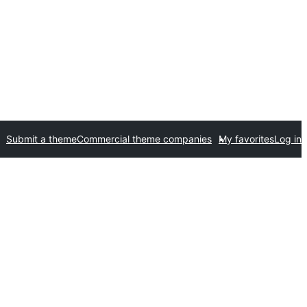
Submit a theme
Commercial theme companies
My favorites
Log in