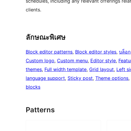
schedules, including any relevant offerings rela
clients.
ลักษณะพิเศษ
Block editor patterns
, 
Block editor styles
, 
บล็อก
Custom logo
, 
Custom menu
, 
Editor style
, 
Featu
themes
, 
Full width template
, 
Grid layout
, 
Left s
language support
, 
Sticky post
, 
Theme options
, 
blocks
Patterns