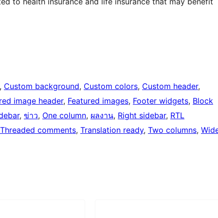
ted to health insurance and life insurance that may benefit
, 
Custom background
, 
Custom colors
, 
Custom header
, 
red image header
, 
Featured images
, 
Footer widgets
, 
Block
idebar
, 
ข่าว
, 
One column
, 
ผลงาน
, 
Right sidebar
, 
RTL
Threaded comments
, 
Translation ready
, 
Two columns
, 
Wid