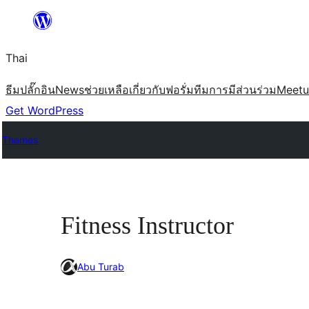
ข้าม
ไป
Thai
ยัง
เนื้อหา
ธีม
ปลั๊กอิน
News
ช่วยเหลือ
เกี่ยวกับ
ฟอรั่ม
ทีม
การมีส่วนร่วม
Meet
Get WordPress
Themes
Fitness Instructor
Abu Turab