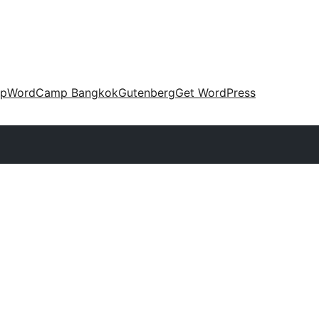
up
WordCamp Bangkok
Gutenberg
Get WordPress