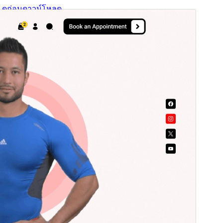
ดูก่อน
ดาวน์โหลด
รุ่น
1.1.0
Last updated
เดือน วัน, ปี
Active installations
20+
WordPress version
5.9
PHP version
7.2
Theme homepage