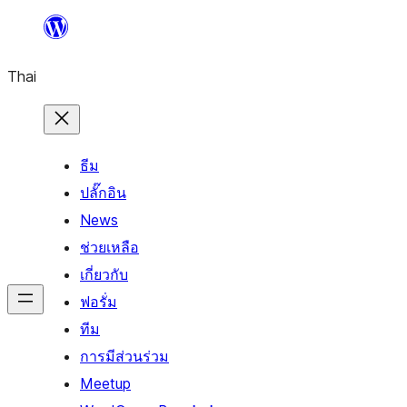
ข้าม
ไป
Thai
ยัง
เนื้อหา
ธีม
ปลั๊กอิน
News
ช่วยเหลือ
เกี่ยวกับ
ฟอรั่ม
ทีม
การมีส่วนร่วม
Meetup