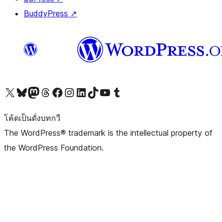
BuddyPress
↗
Visit our X (formerly Twitter) account
Visit our Bluesky account
Visit our Mastodon account
Visit our Threads account
Visit our Facebook page
Visit our Instagram account
Visit our LinkedIn account
Visit our TikTok account
Visit our YouTube channel
Visit our Tumblr account
โค้ดเป็นดั่งบทกวี
The WordPress® trademark is the intellectual property of
the WordPress Foundation.