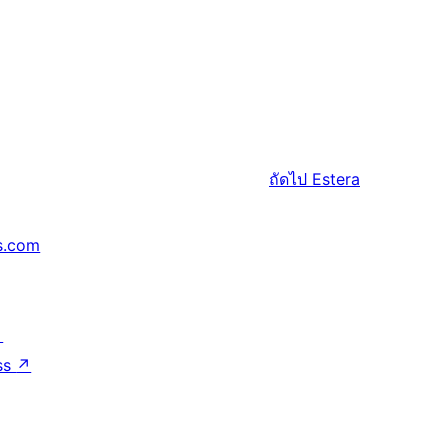
ถัดไป
Estera
s.com
↗
ss
↗