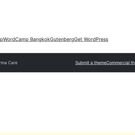
up
WordCamp Bangkok
Gutenberg
Get WordPress
rma Care
Submit a theme
Commercial t