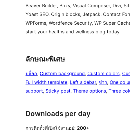
Beaver Builder, Brizy, Visual Composer, Divi,
Yoast SEO, Origin blocks, Jetpack, Contact Fo
WPForms, Wordfence Security, WP Super Cache 
start your healths and wellness blog today.
ลักษณะพิเศษ
บล็อก
, 
Custom background
, 
Custom colors
, 
Cus
Full width template
, 
Left sidebar
, 
ข่าว
, 
One col
support
, 
Sticky post
, 
Theme options
, 
Three co
Downloads per day
การติดตั้งที่เปิดใช้งานอยู่:
200+