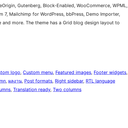
 SiteOrigin, Gutenberg, Block-Enabled, WooCommerce, WPML,
rm 7, Mailchimp for WordPress, bbPress, Demo Importer,
and more. The theme has a Grid blog design layout to
tom logo
, 
Custom menu
, 
Featured images
, 
Footer widgets
umn
, 
ผลงาน
, 
Post formats
, 
Right sidebar
, 
RTL language
lumns
, 
Translation ready
, 
Two columns