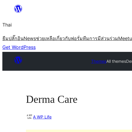
ข้าม
ไป
Thai
ยัง
เนื้อหา
ธีม
ปลั๊กอิน
News
ช่วยเหลือ
เกี่ยวกับ
ฟอรั่ม
ทีม
การมีส่วนร่วม
Meet
Get WordPress
Themes
All themes
De
Derma Care
A WP Life