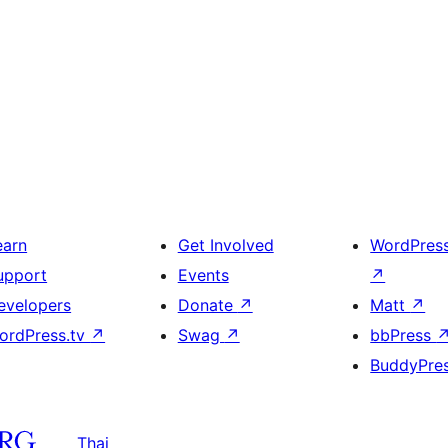
earn
Get Involved
WordPres
upport
Events
↗
evelopers
Donate
↗
Matt
↗
ordPress.tv
↗
Swag
↗
bbPress
BuddyPre
Thai