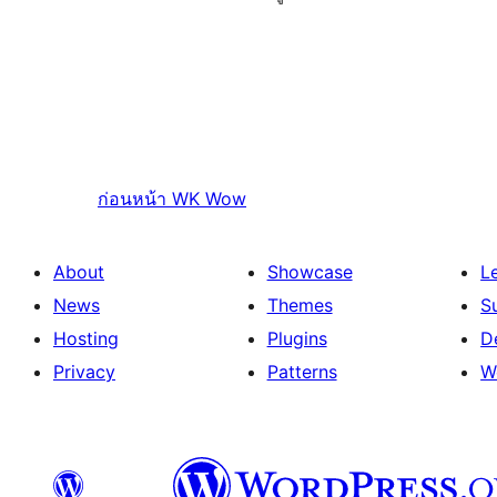
ก่อนหน้า
WK Wow
About
Showcase
L
News
Themes
S
Hosting
Plugins
D
Privacy
Patterns
W