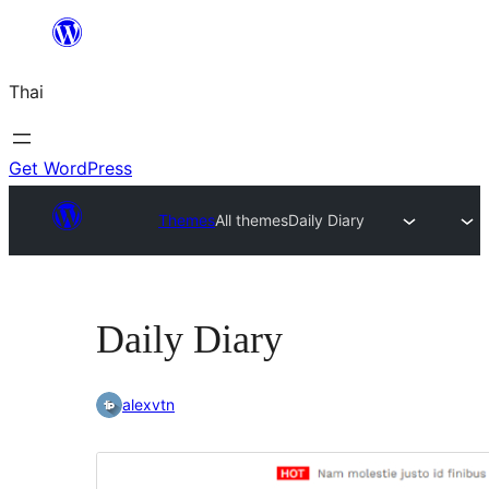
ข้าม
ไป
Thai
ยัง
เนื้อหา
Get WordPress
Themes
All themes
Daily Diary
Daily Diary
alexvtn