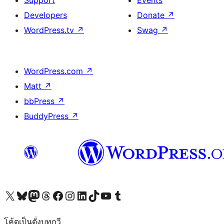
Support
Events
Developers
Donate
↗
WordPress.tv
↗
Swag
↗
WordPress.com
↗
Matt
↗
bbPress
↗
BuddyPress
↗
Visit our X (formerly Twitter) account
Visit our Bluesky account
Visit our Mastodon account
Visit our Threads account
Visit our Facebook page
Visit our Instagram account
Visit our LinkedIn account
Visit our TikTok account
Visit our YouTube channel
Visit our Tumblr account
โค้ดเป็นดั่งบทกวี