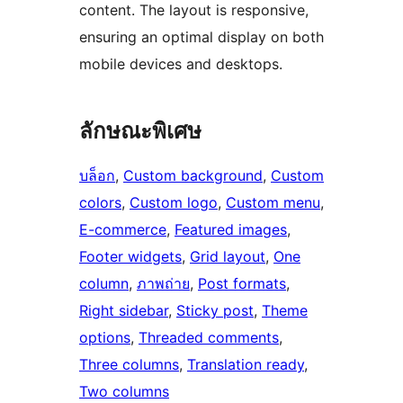
content. The layout is responsive,
ensuring an optimal display on both
mobile devices and desktops.
ลักษณะพิเศษ
บล็อก
, 
Custom background
, 
Custom
colors
, 
Custom logo
, 
Custom menu
, 
E-commerce
, 
Featured images
, 
Footer widgets
, 
Grid layout
, 
One
column
, 
ภาพถ่าย
, 
Post formats
, 
Right sidebar
, 
Sticky post
, 
Theme
options
, 
Threaded comments
, 
Three columns
, 
Translation ready
, 
Two columns