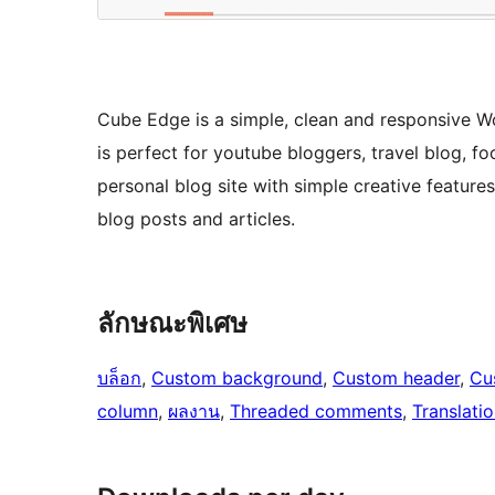
Cube Edge is a simple, clean and responsive W
is perfect for youtube bloggers, travel blog, f
personal blog site with simple creative feature
blog posts and articles.
ลักษณะพิเศษ
บล็อก
, 
Custom background
, 
Custom header
, 
Cu
column
, 
ผลงาน
, 
Threaded comments
, 
Translati