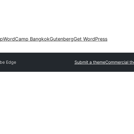
up
WordCamp Bangkok
Gutenberg
Get WordPress
be Edge
Submit a theme
Commercial t