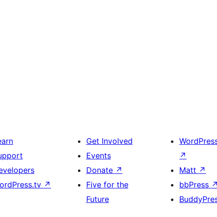
earn
Get Involved
WordPres
upport
Events
↗
evelopers
Donate
↗
Matt
↗
ordPress.tv
↗
Five for the
bbPress
Future
BuddyPre