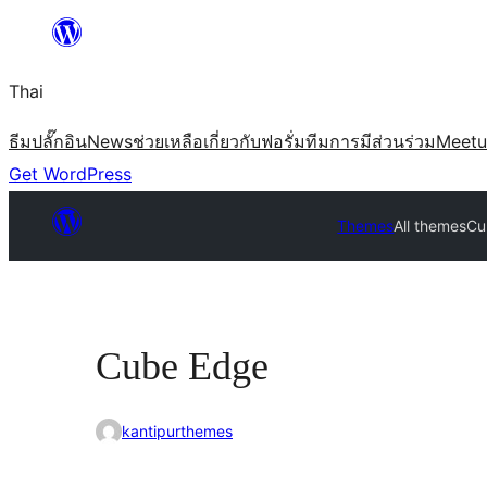
ข้าม
ไป
Thai
ยัง
เนื้อหา
ธีม
ปลั๊กอิน
News
ช่วยเหลือ
เกี่ยวกับ
ฟอรั่ม
ทีม
การมีส่วนร่วม
Meet
Get WordPress
Themes
All themes
Cu
Cube Edge
kantipurthemes