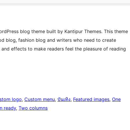
ordPress blog theme built by Kantipur Themes. This theme
ood blog, fashion blog and writers who need to create
s and effects to make readers feel the pleasure of reading
stom logo
, 
Custom menu
, 
บันเทิง
, 
Featured images
, 
One
on ready
, 
Two columns