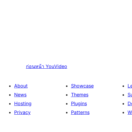
ก่อนหน้า
YouVideo
About
Showcase
L
News
Themes
S
Hosting
Plugins
D
Privacy
Patterns
W