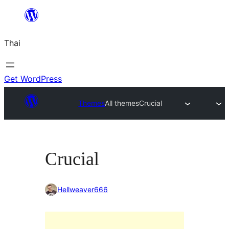
ข้าม
ไป
Thai
ยัง
เนื้อหา
Get WordPress
Themes
All themes
Crucial
Crucial
Hellweaver666