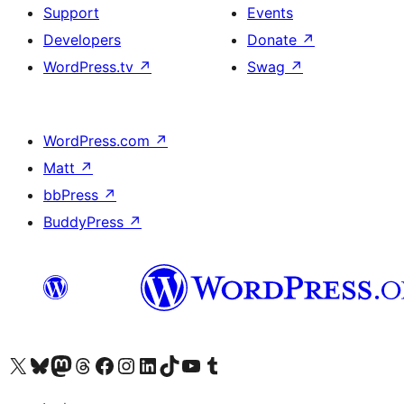
Support
Events
Developers
Donate
↗
WordPress.tv
↗
Swag
↗
WordPress.com
↗
Matt
↗
bbPress
↗
BuddyPress
↗
Visit our X (formerly Twitter) account
Visit our Bluesky account
Visit our Mastodon account
Visit our Threads account
Visit our Facebook page
Visit our Instagram account
Visit our LinkedIn account
Visit our TikTok account
Visit our YouTube channel
Visit our Tumblr account