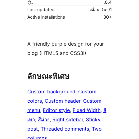
รุ่น
1.0.4
Last updated
เดือน วัน, ปี
Active installations
30+
A friendly purple design for your
blog (HTML5 and CSS3!)
ลักษณะพิเศษ
Custom background
, 
Custom
colors
, 
Custom header
, 
Custom
menu
, 
Editor style
, 
Fixed Width
, 
สี
เทา
, 
สีม่วง
, 
Right sidebar
, 
Sticky
post
, 
Threaded comments
, 
Two
columns