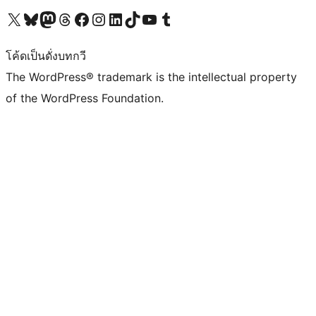
Visit our X (formerly Twitter) account
Visit our Bluesky account
Visit our Mastodon account
Visit our Threads account
Visit our Facebook page
Visit our Instagram account
Visit our LinkedIn account
Visit our TikTok account
Visit our YouTube channel
Visit our Tumblr account
โค้ดเป็นดั่งบทกวี
The WordPress® trademark is the intellectual property
of the WordPress Foundation.