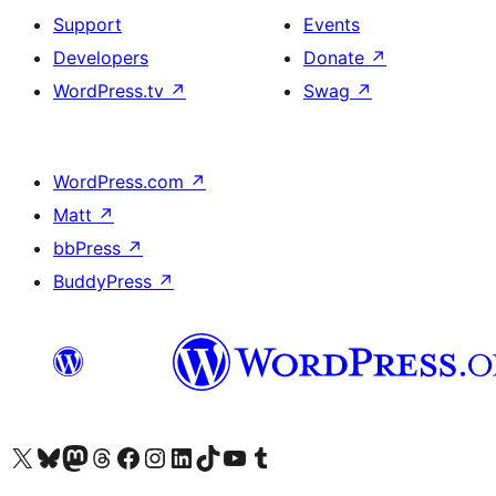
Support
Events
Developers
Donate
↗
WordPress.tv
↗
Swag
↗
WordPress.com
↗
Matt
↗
bbPress
↗
BuddyPress
↗
Visit our X (formerly Twitter) account
Visit our Bluesky account
Visit our Mastodon account
Visit our Threads account
Visit our Facebook page
Visit our Instagram account
Visit our LinkedIn account
Visit our TikTok account
Visit our YouTube channel
Visit our Tumblr account