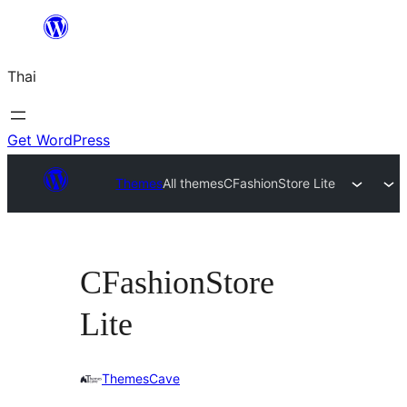
ข้าม
ไป
Thai
ยัง
เนื้อหา
Get WordPress
Themes
All themes
CFashionStore Lite
CFashionStore
Lite
ThemesCave