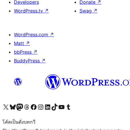
Developers
Donate
↗
WordPress.tv
↗
Swag
↗
WordPress.com
↗
Matt
↗
bbPress
↗
BuddyPress
↗
Visit our X (formerly Twitter) account
Visit our Bluesky account
Visit our Mastodon account
Visit our Threads account
Visit our Facebook page
Visit our Instagram account
Visit our LinkedIn account
Visit our TikTok account
Visit our YouTube channel
Visit our Tumblr account
โค้ดเป็นดั่งบทกวี