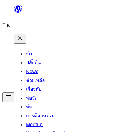
ข้าม
ไป
Thai
ยัง
เนื้อหา
ธีม
ปลั๊กอิน
News
ช่วยเหลือ
เกี่ยวกับ
ฟอรั่ม
ทีม
การมีส่วนร่วม
Meetup