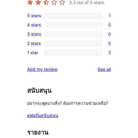
2.3
out of 5 stars.
5 stars
1
1
4 stars
0
5-
0
3 stars
0
star
4-
0
review
2 stars
0
star
3-
0
reviews
1 star
2
star
2-
2
reviews
star
1-
reviews
Add my review
See all
reviews
star
reviews
สนับสนุน
อยากจะพูดบางสิ่ง? ต้องการความช่วยเหลือ?
ดูฟอรั่มสนับสนุน
รายงาน