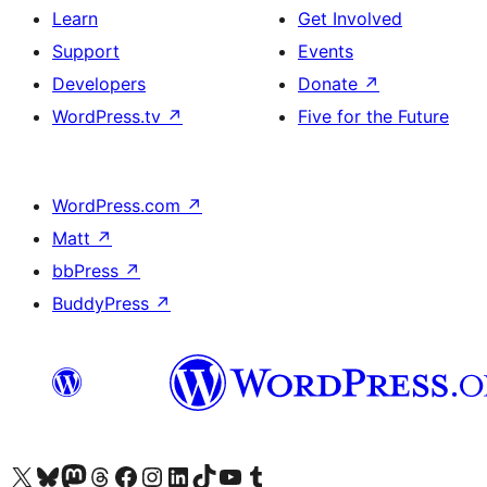
Learn
Get Involved
Support
Events
Developers
Donate
↗
WordPress.tv
↗
Five for the Future
WordPress.com
↗
Matt
↗
bbPress
↗
BuddyPress
↗
Visit our X (formerly Twitter) account
Visit our Bluesky account
Visit our Mastodon account
Visit our Threads account
Visit our Facebook page
Visit our Instagram account
Visit our LinkedIn account
Visit our TikTok account
Visit our YouTube channel
Visit our Tumblr account