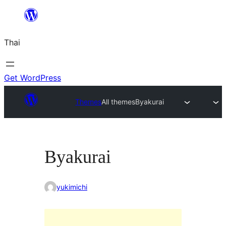
ข้าม
ไป
Thai
ยัง
เนื้อหา
Get WordPress
Themes
All themes
Byakurai
Byakurai
yukimichi