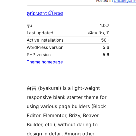
ดูก่อน
ดาวน์โหลด
รุ่น
1.0.7
Last updated
เดือน วัน, ปี
Active installations
50+
WordPress version
5.6
PHP version
5.6
Theme homepage
白雷 (byakurai) is a light-weight
responsive blank starter theme for
using various page builders (Block
Editor, Elementor, Brizy, Beaver
Builder, etc.), without daring to
design in detail. Among other