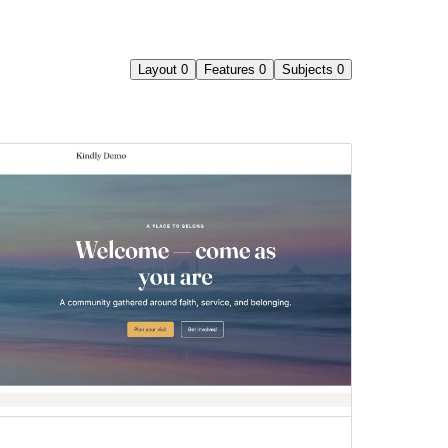
Layout
0
Features
0
Subjects
0