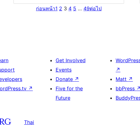
ก่อนหน้า
1
2
3
4
5
…
49
ต่อไป
earn
Get Involved
WordPres
upport
Events
↗
evelopers
Donate
↗
Matt
↗
ordPress.tv
↗
Five for the
bbPress
Future
BuddyPre
Thai