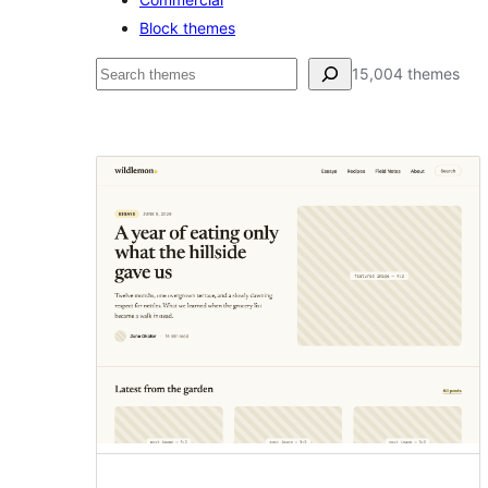
Block themes
ค้นหา
15,004 themes
Latest
themes