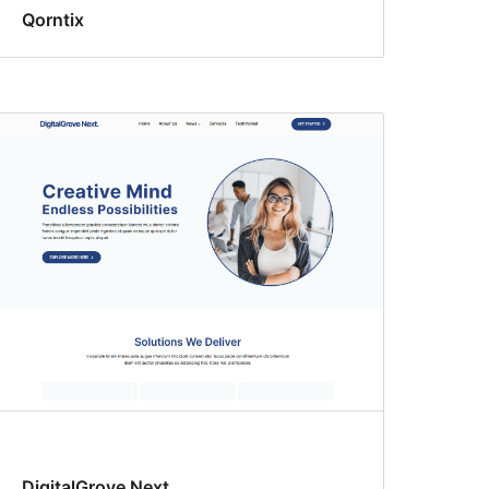
Qorntix
DigitalGrove Next