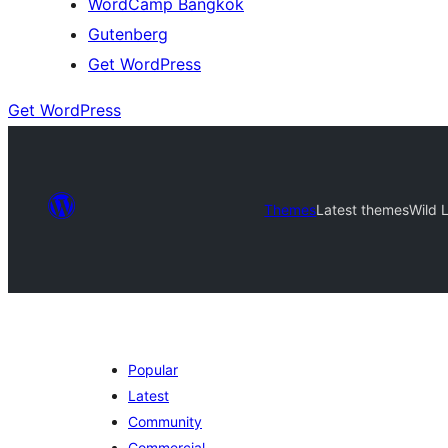
WordCamp Bangkok
Gutenberg
Get WordPress
Get WordPress
Themes
Latest themes
Wild 
Popular
Latest
Community
Commercial