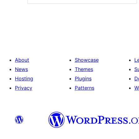
About
Showcase
L
News
Themes
S
Hosting
Plugins
D
Privacy
Patterns
W