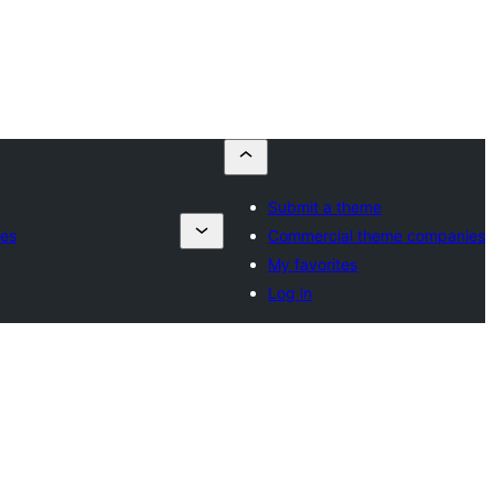
Submit a theme
es
Commercial theme companies
My favorites
Log in