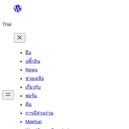
ข้าม
ไป
Thai
ยัง
เนื้อหา
ธีม
ปลั๊กอิน
News
ช่วยเหลือ
เกี่ยวกับ
ฟอรั่ม
ทีม
การมีส่วนร่วม
Meetup