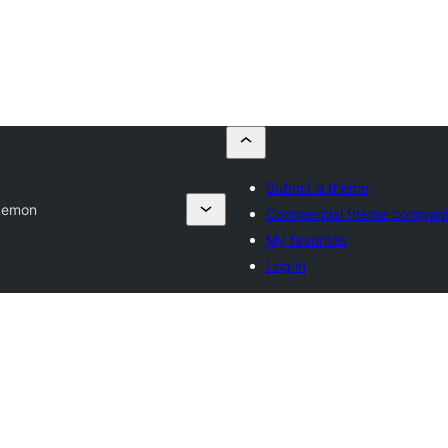
Submit a theme
Lemon
Commercial theme compani
My favorites
Log in