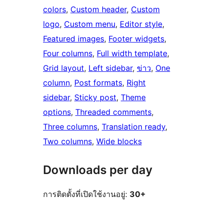
colors
, 
Custom header
, 
Custom
logo
, 
Custom menu
, 
Editor style
, 
Featured images
, 
Footer widgets
, 
Four columns
, 
Full width template
, 
Grid layout
, 
Left sidebar
, 
ข่าว
, 
One
column
, 
Post formats
, 
Right
sidebar
, 
Sticky post
, 
Theme
options
, 
Threaded comments
, 
Three columns
, 
Translation ready
, 
Two columns
, 
Wide blocks
Downloads per day
การติดตั้งที่เปิดใช้งานอยู่:
30+