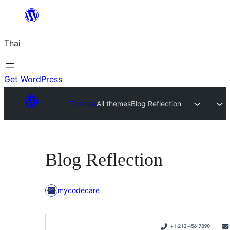
ข้าม
ไป
Thai
ยัง
เนื้อหา
Get WordPress
Themes
All themes
Blog Reflection
Blog Reflection
mycodecare