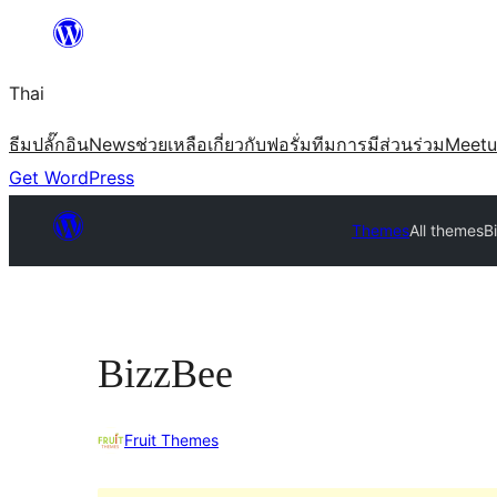
ข้าม
ไป
Thai
ยัง
เนื้อหา
ธีม
ปลั๊กอิน
News
ช่วยเหลือ
เกี่ยวกับ
ฟอรั่ม
ทีม
การมีส่วนร่วม
Meet
Get WordPress
Themes
All themes
B
BizzBee
Fruit Themes