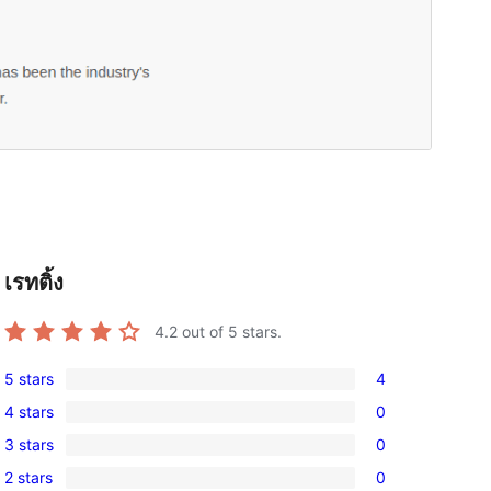
เรทติ้ง
4.2
out of 5 stars.
5 stars
4
4
4 stars
0
5-
0
3 stars
0
star
4-
0
reviews
2 stars
0
star
3-
0