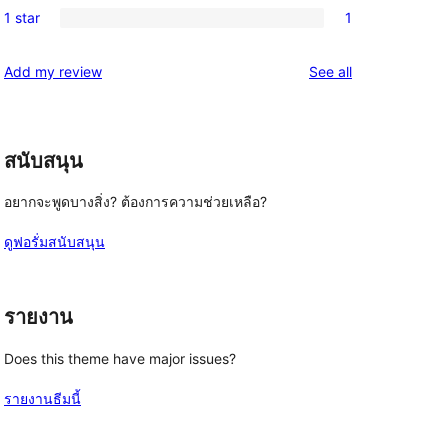
reviews
1 star
1
star
2-
1
reviews
star
1-
reviews
Add my review
See all
reviews
star
review
สนับสนุน
อยากจะพูดบางสิ่ง? ต้องการความช่วยเหลือ?
ดูฟอรั่มสนับสนุน
รายงาน
Does this theme have major issues?
รายงานธีมนี้