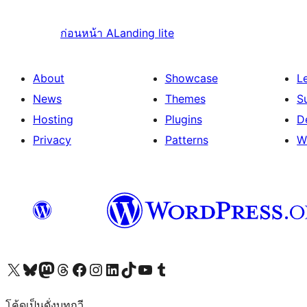
ก่อนหน้า
ALanding lite
About
Showcase
L
News
Themes
S
Hosting
Plugins
D
Privacy
Patterns
W
Visit our X (formerly Twitter) account
Visit our Bluesky account
Visit our Mastodon account
Visit our Threads account
Visit our Facebook page
Visit our Instagram account
Visit our LinkedIn account
Visit our TikTok account
Visit our YouTube channel
Visit our Tumblr account
โค้ดเป็นดั่งบทกวี