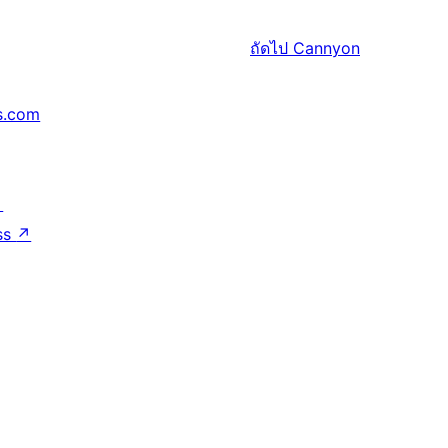
ถัดไป
Cannyon
s.com
↗
ss
↗