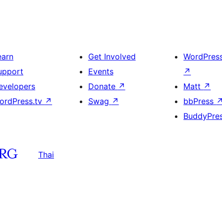
earn
Get Involved
WordPres
upport
Events
↗
evelopers
Donate
↗
Matt
↗
ordPress.tv
↗
Swag
↗
bbPress
BuddyPre
Thai