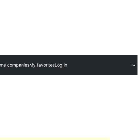
eme companies
My favorites
Log in