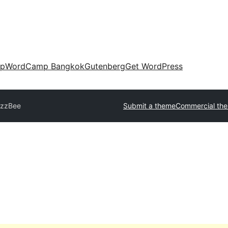
up
WordCamp Bangkok
Gutenberg
Get WordPress
izzBee
Submit a theme
Commercial th