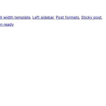
ll width template
, 
Left sidebar
, 
Post formats
, 
Sticky post
, 
on ready