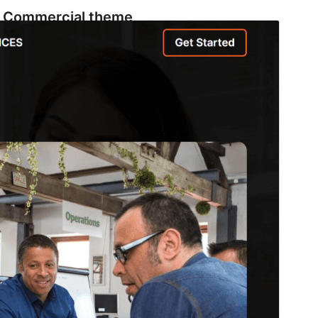
Commercial theme
This theme is free but offers additional paid
commercial upgrades or support.
ดูก่อน
ดาวน์โหลด
รุ่น
1.0.2
Last updated
เดือน วัน, ปี
Active installations
50+
WordPress version
5.9
PHP version
7.4
Theme homepage