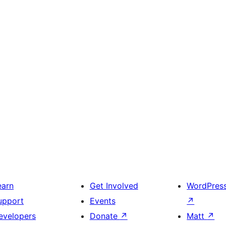
earn
Get Involved
WordPres
upport
Events
↗
evelopers
Donate
↗
Matt
↗