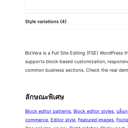
Style variations (4)
BizVera is a Full Site Editing (FSE) WordPress 
supports block-based customization, responsive
common business sections. Check the real de
ลักษณะพิเศษ
Block editor patterns
, 
Block editor styles
, 
บล็อก
commerce
, 
Editor style
, 
Featured images
, 
Foote