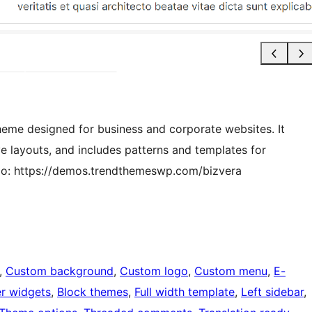
theme designed for business and corporate websites. It
 layouts, and includes patterns and templates for
mo: https://demos.trendthemeswp.com/bizvera
, 
Custom background
, 
Custom logo
, 
Custom menu
, 
E-
r widgets
, 
Block themes
, 
Full width template
, 
Left sidebar
, 