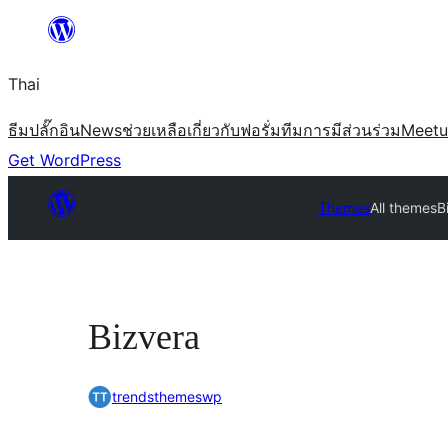
ข้าม
ไป
Thai
ยัง
เนื้อหา
ธีม
ปลั๊กอิน
News
ช่วยเหลือ
เกี่ยวกับ
ฟอรั่ม
ทีม
การมีส่วนร่วม
Meet
Get WordPress
Themes
All themes
B
Bizvera
trendsthemeswp