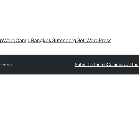
up
WordCamp Bangkok
Gutenberg
Get WordPress
izvera
Submit a theme
Commercial th