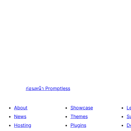
ก่อนหน้า
Promptless
About
Showcase
L
News
Themes
S
Hosting
Plugins
D