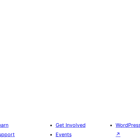
earn
Get Involved
WordPres
upport
Events
↗