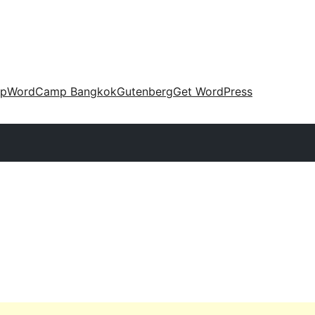
up
WordCamp Bangkok
Gutenberg
Get WordPress