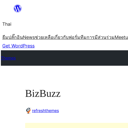
ข้าม
ไป
Thai
ยัง
เนื้อหา
ธีม
ปลั๊กอิน
News
ช่วยเหลือ
เกี่ยวกับ
ฟอรั่ม
ทีม
การมีส่วนร่วม
Meet
Get WordPress
Themes
BizBuzz
refreshthemes