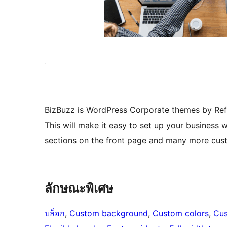
BizBuzz is WordPress Corporate themes by Refre
This will make it easy to set up your business
sections on the front page and many more cust
ลักษณะพิเศษ
บล็อก
, 
Custom background
, 
Custom colors
, 
Cus