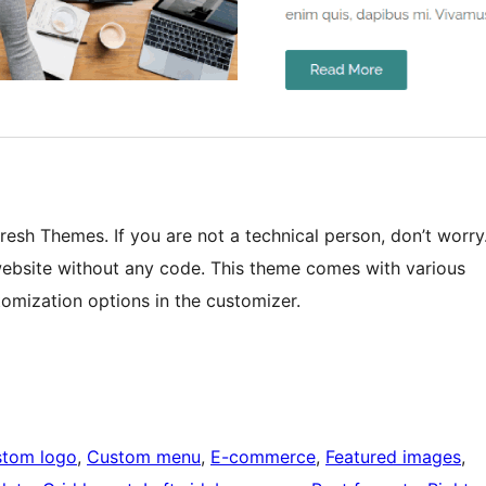
sh Themes. If you are not a technical person, don’t worry
 website without any code. This theme comes with various
omization options in the customizer.
tom logo
, 
Custom menu
, 
E-commerce
, 
Featured images
, 