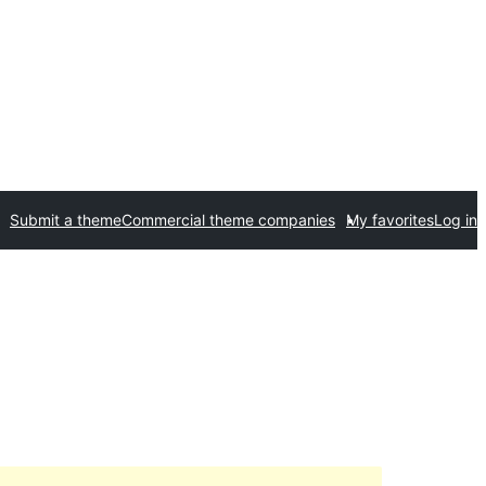
Submit a theme
Commercial theme companies
My favorites
Log in