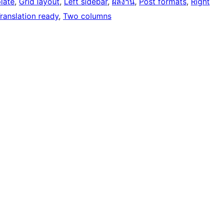
late
, 
Grid layout
, 
Left sidebar
, 
ผลงาน
, 
Post formats
, 
Right
ranslation ready
, 
Two columns