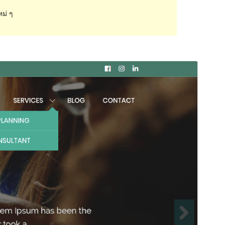
หม่ ๆ
ดูก่อน
ดาวน์โหลด
รุ่น
1.0.5
Last updated
เดือน วัน, ปี
Active installations
70+
PHP version
5.2.4
Theme homepage