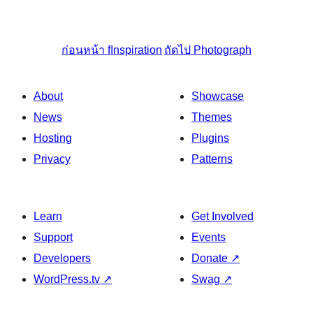
ก่อนหน้า
fInspiration
ถัดไป
Photograph
About
Showcase
News
Themes
Hosting
Plugins
Privacy
Patterns
Learn
Get Involved
Support
Events
Developers
Donate
↗
WordPress.tv
↗
Swag
↗