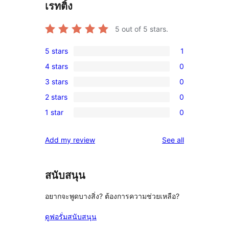
เรทติ้ง
5
out of 5 stars.
5 stars
1
1
4 stars
0
5-
0
3 stars
0
star
4-
0
review
2 stars
0
star
3-
0
reviews
1 star
0
star
2-
0
reviews
star
1-
reviews
Add my review
See all
reviews
star
reviews
สนับสนุน
อยากจะพูดบางสิ่ง? ต้องการความช่วยเหลือ?
ดูฟอรั่มสนับสนุน