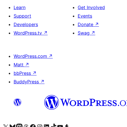
Learn
Get Involved
Support
Events
Developers
Donate
↗
WordPress.tv
↗
Swag
↗
WordPress.com
↗
Matt
↗
bbPress
↗
BuddyPress
↗
Visit our X (formerly Twitter) account
Visit our Bluesky account
Visit our Mastodon account
Visit our Threads account
Visit our Facebook page
Visit our Instagram account
Visit our LinkedIn account
Visit our TikTok account
Visit our YouTube channel
Visit our Tumblr account