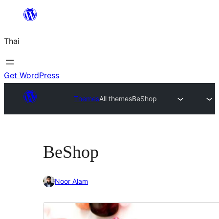
ข้าม
ไป
Thai
ยัง
เนื้อหา
Get WordPress
Themes
All themes
BeShop
BeShop
Noor Alam