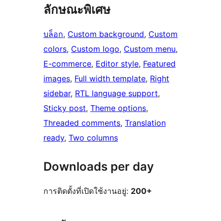
ลักษณะพิเศษ
บล็อก
, 
Custom background
, 
Custom
colors
, 
Custom logo
, 
Custom menu
, 
E-commerce
, 
Editor style
, 
Featured
images
, 
Full width template
, 
Right
sidebar
, 
RTL language support
, 
Sticky post
, 
Theme options
, 
Threaded comments
, 
Translation
ready
, 
Two columns
Downloads per day
การติดตั้งที่เปิดใช้งานอยู่:
200+