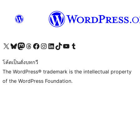
Visit our X (formerly Twitter) account
Visit our Bluesky account
Visit our Mastodon account
Visit our Threads account
Visit our Facebook page
Visit our Instagram account
Visit our LinkedIn account
Visit our TikTok account
Visit our YouTube channel
Visit our Tumblr account
โค้ดเป็นดั่งบทกวี
The WordPress® trademark is the intellectual property
of the WordPress Foundation.