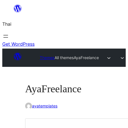
ข้าม
ไป
Thai
ยัง
เนื้อหา
Get WordPress
Themes
All themes
AyaFreelance
AyaFreelance
ayatemplates