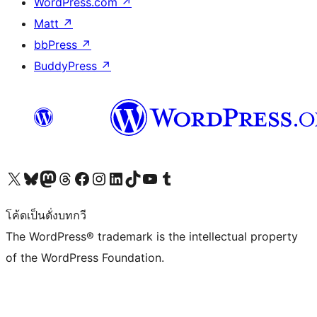
WordPress.com
↗
Matt
↗
bbPress
↗
BuddyPress
↗
Visit our X (formerly Twitter) account
Visit our Bluesky account
Visit our Mastodon account
Visit our Threads account
Visit our Facebook page
Visit our Instagram account
Visit our LinkedIn account
Visit our TikTok account
Visit our YouTube channel
Visit our Tumblr account
โค้ดเป็นดั่งบทกวี
The WordPress® trademark is the intellectual property
of the WordPress Foundation.