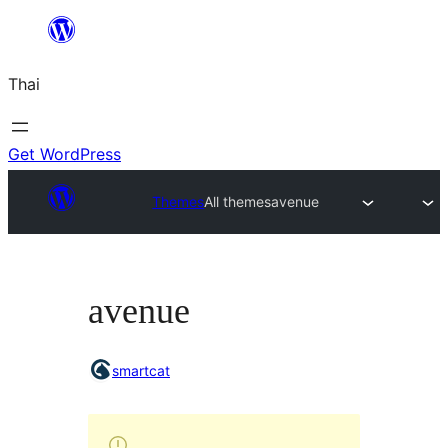
ข้าม
ไป
Thai
ยัง
เนื้อหา
Get WordPress
Themes
All themes
avenue
avenue
smartcat