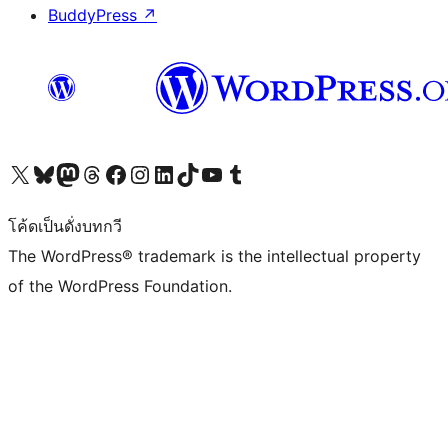
BuddyPress
↗
Visit our X (formerly Twitter) account
Visit our Bluesky account
Visit our Mastodon account
Visit our Threads account
Visit our Facebook page
Visit our Instagram account
Visit our LinkedIn account
Visit our TikTok account
Visit our YouTube channel
Visit our Tumblr account
โค้ดเป็นดั่งบทกวี
The WordPress® trademark is the intellectual property
of the WordPress Foundation.