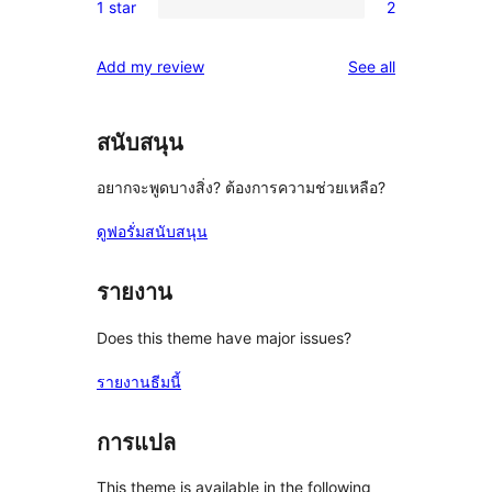
review
1 star
2
star
2-
2
review
star
1-
reviews
Add my review
See all
reviews
star
reviews
สนับสนุน
อยากจะพูดบางสิ่ง? ต้องการความช่วยเหลือ?
ดูฟอรั่มสนับสนุน
รายงาน
Does this theme have major issues?
รายงานธีมนี้
การแปล
This theme is available in the following