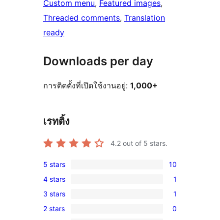
Custom menu
, 
Featured images
, 
Threaded comments
, 
Translation
ready
Downloads per day
การติดตั้งที่เปิดใช้งานอยู่:
1,000+
เรทติ้ง
4.2
out of 5 stars.
5 stars
10
10
4 stars
1
5-
1
3 stars
1
star
4-
1
reviews
2 stars
0
star
3-
0