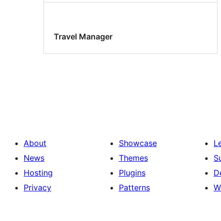
Travel Manager
About
Showcase
L
News
Themes
S
Hosting
Plugins
D
Privacy
Patterns
W