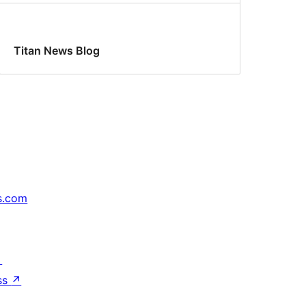
Titan News Blog
s.com
↗
ss
↗