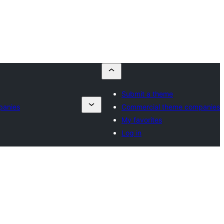
Submit a theme
panies
Commercial theme companies
My favorites
Log in