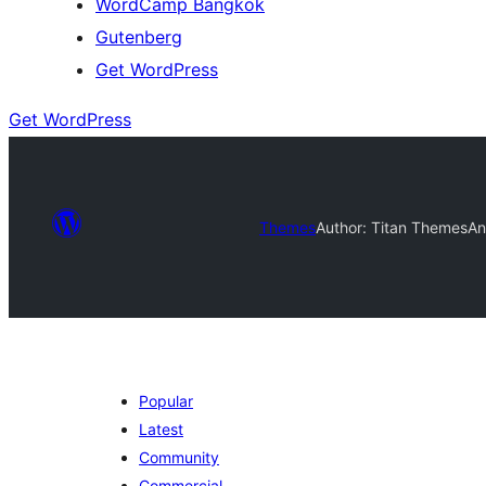
WordCamp Bangkok
Gutenberg
Get WordPress
Get WordPress
Themes
Author: Titan Themes
An
Popular
Latest
Community
Commercial