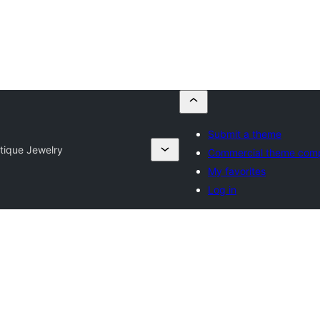
Submit a theme
tique Jewelry
Commercial theme com
My favorites
Log in