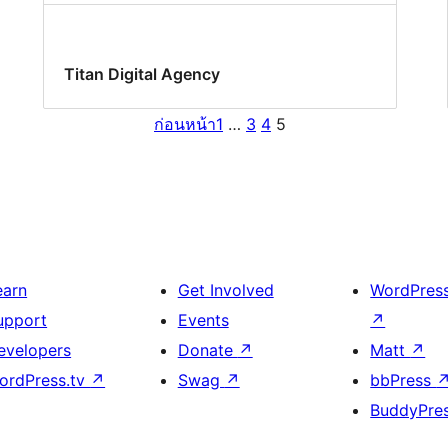
Titan Digital Agency
ก่อนหน้า
1
…
3
4
5
earn
Get Involved
WordPres
upport
Events
↗
evelopers
Donate
↗
Matt
↗
ordPress.tv
↗
Swag
↗
bbPress
BuddyPre