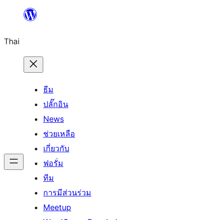
ข้าม
ไป
Thai
ยัง
เนื้อหา
ธีม
ปลั๊กอิน
News
ช่วยเหลือ
เกี่ยวกับ
ฟอรั่ม
ทีม
การมีส่วนร่วม
Meetup