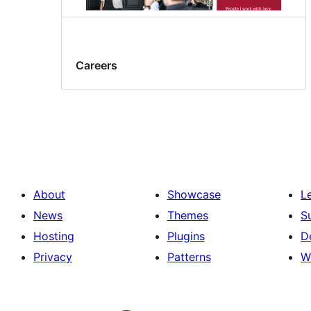
Careers
About
Showcase
L
News
Themes
S
Hosting
Plugins
D
Privacy
Patterns
W