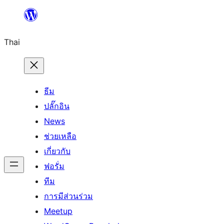
ข้าม
ไป
Thai
ยัง
เนื้อหา
ธีม
ปลั๊กอิน
News
ช่วยเหลือ
เกี่ยวกับ
ฟอรั่ม
ทีม
การมีส่วนร่วม
Meetup