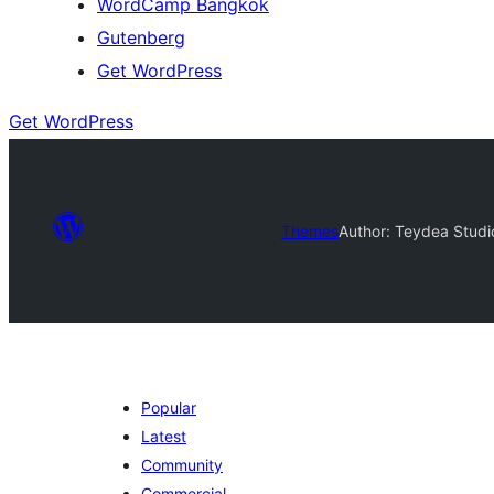
WordCamp Bangkok
Gutenberg
Get WordPress
Get WordPress
Themes
Author: Teydea Studi
Popular
Latest
Community
Commercial