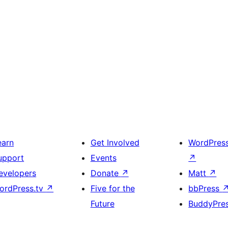
earn
Get Involved
WordPres
upport
Events
↗
evelopers
Donate
↗
Matt
↗
ordPress.tv
↗
Five for the
bbPress
Future
BuddyPre