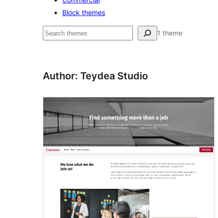
Block themes
ค้นหา
1 theme
Author: Teydea Studio