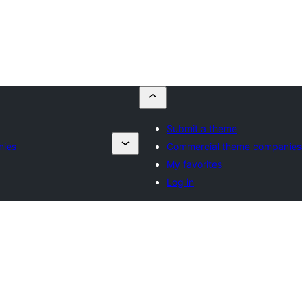
Submit a theme
nies
Commercial theme companies
My favorites
Log in