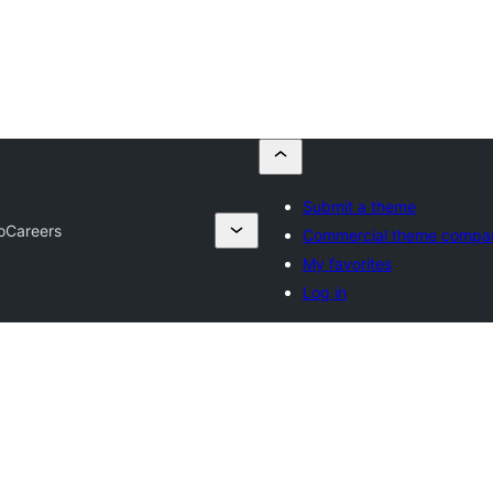
Submit a theme
o
Careers
Commercial theme compa
My favorites
Log in