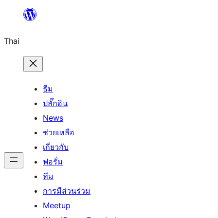
ข้าม
ไป
Thai
ยัง
เนื้อหา
ธีม
ปลั๊กอิน
News
ช่วยเหลือ
เกี่ยวกับ
ฟอรั่ม
ทีม
การมีส่วนร่วม
Meetup