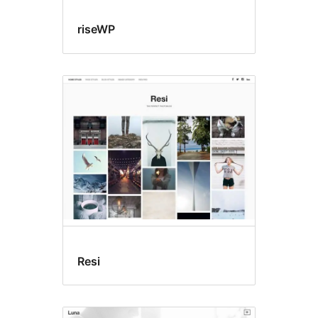
riseWP
Resi