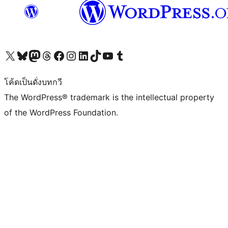
Visit our X (formerly Twitter) account
Visit our Bluesky account
Visit our Mastodon account
Visit our Threads account
Visit our Facebook page
Visit our Instagram account
Visit our LinkedIn account
Visit our TikTok account
Visit our YouTube channel
Visit our Tumblr account
โค้ดเป็นดั่งบทกวี
The WordPress® trademark is the intellectual property
of the WordPress Foundation.