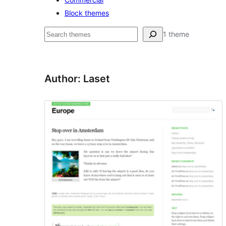
Block themes
ค้นหา
1 theme
Author: Laset