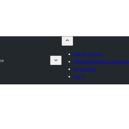
Submit a theme
pe
Commercial theme companie
My favorites
Log in