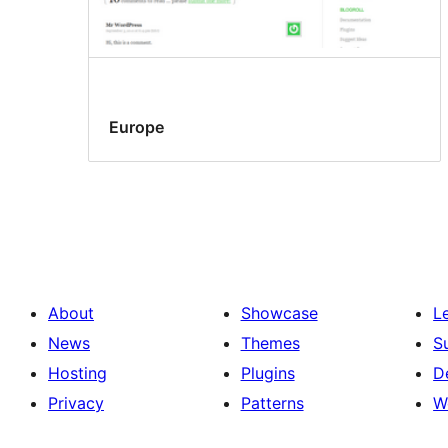
Europe
About
Showcase
L
News
Themes
S
Hosting
Plugins
D
Privacy
Patterns
W