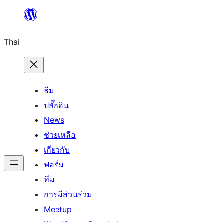
ข้าม
ไป
Thai
ยัง
เนื้อหา
ธีม
ปลั๊กอิน
News
ช่วยเหลือ
เกี่ยวกับ
ฟอรั่ม
ทีม
การมีส่วนร่วม
Meetup