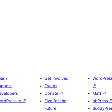
earn
Get Involved
WordPres
upport
Events
↗
evelopers
Donate
↗
Matt
↗
ordPress.tv
↗
Five for the
bbPress
Future
BuddyPre