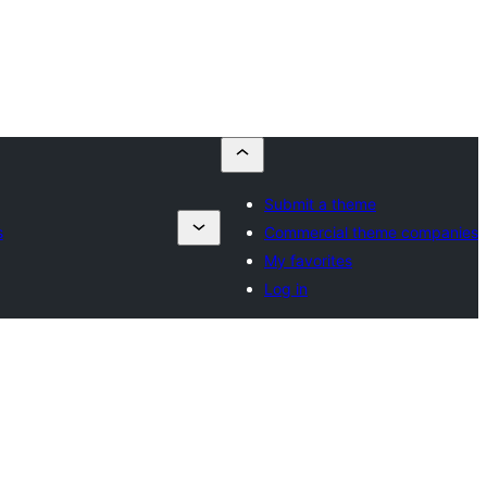
Submit a theme
s
Commercial theme companies
My favorites
Log in