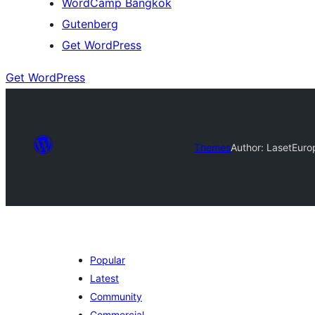
WordCamp Bangkok
Gutenberg
Get WordPress
Get WordPress
Themes
Author: Laset
Euro
Popular
Latest
Community
Commercial