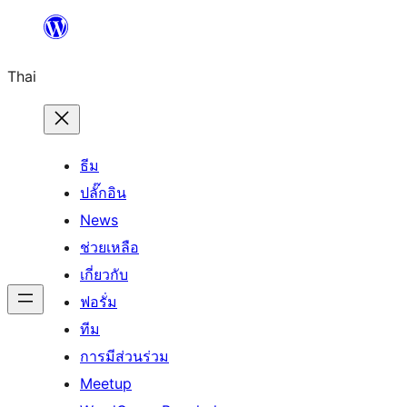
ข้าม
ไป
Thai
ยัง
เนื้อหา
ธีม
ปลั๊กอิน
News
ช่วยเหลือ
เกี่ยวกับ
ฟอรั่ม
ทีม
การมีส่วนร่วม
Meetup