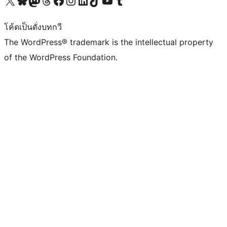
Visit our X (formerly Twitter) account
Visit our Bluesky account
Visit our Mastodon account
Visit our Threads account
Visit our Facebook page
Visit our Instagram account
Visit our LinkedIn account
Visit our TikTok account
Visit our YouTube channel
Visit our Tumblr account
โค้ดเป็นดั่งบทกวี
The WordPress® trademark is the intellectual property
of the WordPress Foundation.