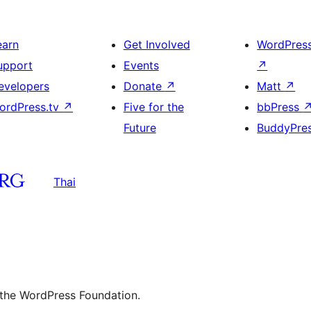
earn
Get Involved
WordPres
upport
Events
↗
evelopers
Donate
↗
Matt
↗
ordPress.tv
↗
Five for the
bbPress
Future
BuddyPre
Thai
 the WordPress Foundation.