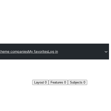
theme companies
My favorites
Log in
Layout
0
Features
0
Subjects
0