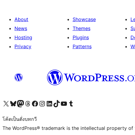
About
Showcase
L
News
Themes
S
Hosting
Plugins
D
Privacy
Patterns
W
Visit our X (formerly Twitter) account
Visit our Bluesky account
Visit our Mastodon account
Visit our Threads account
Visit our Facebook page
Visit our Instagram account
Visit our LinkedIn account
Visit our TikTok account
Visit our YouTube channel
Visit our Tumblr account
โค้ดเป็นดั่งบทกวี
The WordPress® trademark is the intellectual property of