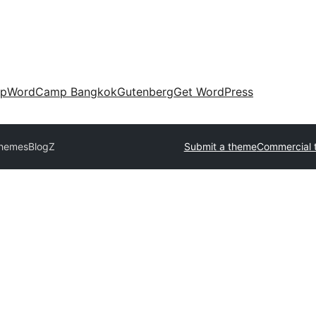
up
WordCamp Bangkok
Gutenberg
Get WordPress
Themes
BlogZ
Submit a theme
Commercial 