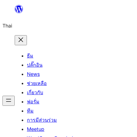
ข้าม
ไป
Thai
ยัง
เนื้อหา
ธีม
ปลั๊กอิน
News
ช่วยเหลือ
เกี่ยวกับ
ฟอรั่ม
ทีม
การมีส่วนร่วม
Meetup