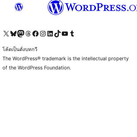
Visit our X (formerly Twitter) account
Visit our Bluesky account
Visit our Mastodon account
Visit our Threads account
Visit our Facebook page
Visit our Instagram account
Visit our LinkedIn account
Visit our TikTok account
Visit our YouTube channel
Visit our Tumblr account
โค้ดเป็นดั่งบทกวี
The WordPress® trademark is the intellectual property
of the WordPress Foundation.