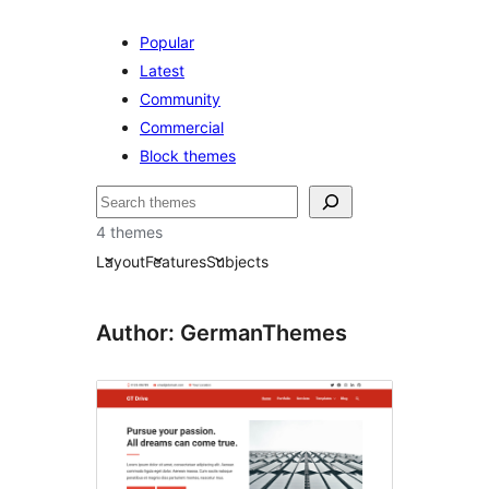
Popular
Latest
Community
Commercial
Block themes
ค้นหา
4 themes
Layout
Features
Subjects
Author: GermanThemes