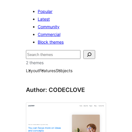
Popular
Latest
Community
Commercial
Block themes
ค้นหา
2 themes
Layout
Features
Subjects
Author: CODECLOVE