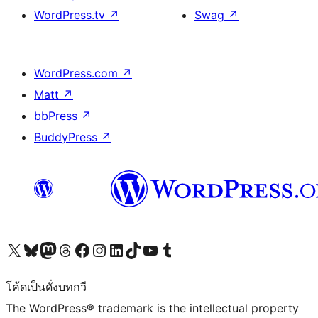
WordPress.tv
↗
Swag
↗
WordPress.com
↗
Matt
↗
bbPress
↗
BuddyPress
↗
Visit our X (formerly Twitter) account
Visit our Bluesky account
Visit our Mastodon account
Visit our Threads account
Visit our Facebook page
Visit our Instagram account
Visit our LinkedIn account
Visit our TikTok account
Visit our YouTube channel
Visit our Tumblr account
โค้ดเป็นดั่งบทกวี
The WordPress® trademark is the intellectual property