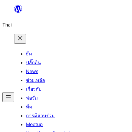
ข้าม
ไป
Thai
ยัง
เนื้อหา
ธีม
ปลั๊กอิน
News
ช่วยเหลือ
เกี่ยวกับ
ฟอรั่ม
ทีม
การมีส่วนร่วม
Meetup