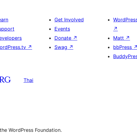
earn
Get Involved
WordPres
upport
Events
↗
evelopers
Donate
↗
Matt
↗
ordPress.tv
↗
Swag
↗
bbPress
BuddyPre
Thai
 the WordPress Foundation.