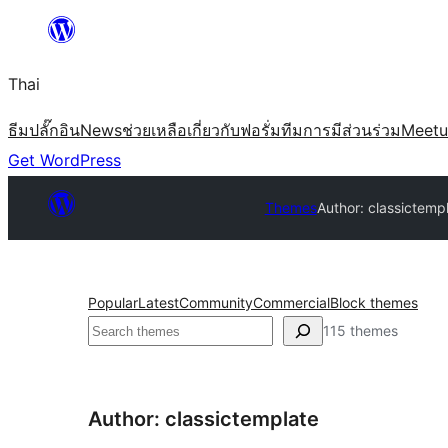
ข้าม
ไป
Thai
ยัง
เนื้อหา
ธีม
ปลั๊กอิน
News
ช่วยเหลือ
เกี่ยวกับ
ฟอรั่ม
ทีม
การมีส่วนร่วม
Meet
Get WordPress
Themes
Author: classictemp
Popular
Latest
Community
Commercial
Block themes
ค้นหา
115 themes
Author: classictemplate