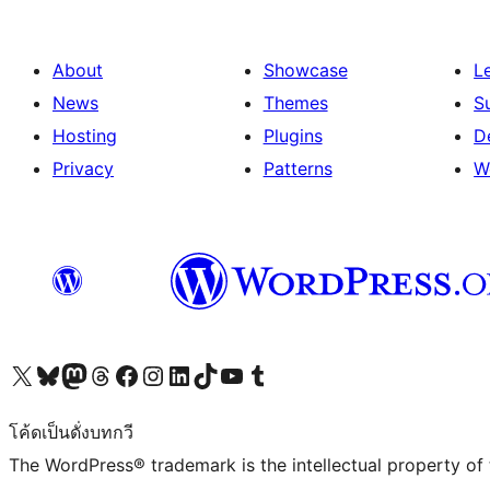
About
Showcase
L
News
Themes
S
Hosting
Plugins
D
Privacy
Patterns
W
Visit our X (formerly Twitter) account
Visit our Bluesky account
Visit our Mastodon account
Visit our Threads account
Visit our Facebook page
Visit our Instagram account
Visit our LinkedIn account
Visit our TikTok account
Visit our YouTube channel
Visit our Tumblr account
โค้ดเป็นดั่งบทกวี
The WordPress® trademark is the intellectual property of