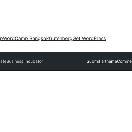
up
WordCamp Bangkok
Gutenberg
Get WordPress
late
Business Incubator
Submit a theme
Commer