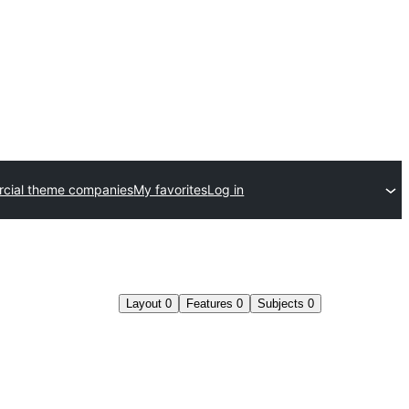
cial theme companies
My favorites
Log in
Layout
0
Features
0
Subjects
0