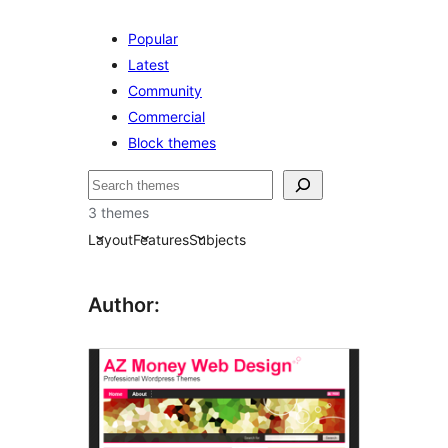
Popular
Latest
Community
Commercial
Block themes
ค้นหา
3 themes
Layout
Features
Subjects
Author: