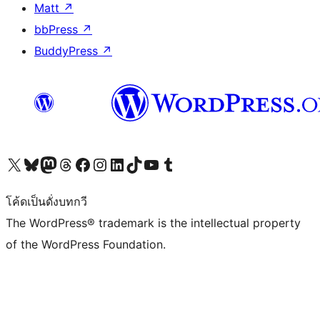
Matt
↗
bbPress
↗
BuddyPress
↗
Visit our X (formerly Twitter) account
Visit our Bluesky account
Visit our Mastodon account
Visit our Threads account
Visit our Facebook page
Visit our Instagram account
Visit our LinkedIn account
Visit our TikTok account
Visit our YouTube channel
Visit our Tumblr account
โค้ดเป็นดั่งบทกวี
The WordPress® trademark is the intellectual property
of the WordPress Foundation.