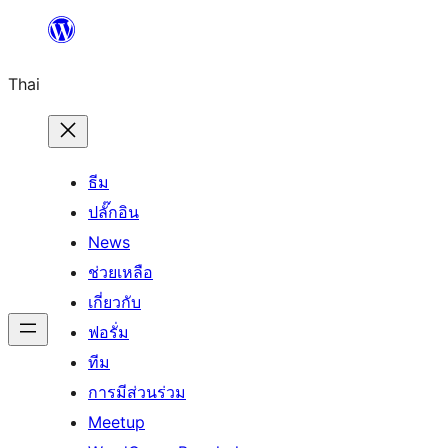
ข้าม
ไป
Thai
ยัง
เนื้อหา
ธีม
ปลั๊กอิน
News
ช่วยเหลือ
เกี่ยวกับ
ฟอรั่ม
ทีม
การมีส่วนร่วม
Meetup