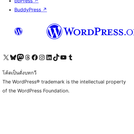
bbPress
↗
BuddyPress
↗
Visit our X (formerly Twitter) account
Visit our Bluesky account
Visit our Mastodon account
Visit our Threads account
Visit our Facebook page
Visit our Instagram account
Visit our LinkedIn account
Visit our TikTok account
Visit our YouTube channel
Visit our Tumblr account
โค้ดเป็นดั่งบทกวี
The WordPress® trademark is the intellectual property
of the WordPress Foundation.