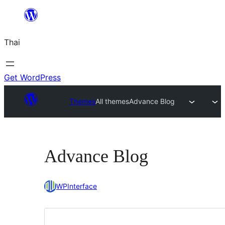
ข้าม
ไป
Thai
ยัง
เนื้อหา
Get WordPress
Themes
All themes
Advance Blog
Advance Blog
WPInterface