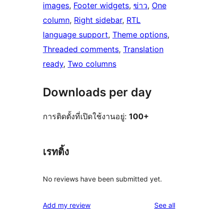
images
, 
Footer widgets
, 
ข่าว
, 
One
column
, 
Right sidebar
, 
RTL
language support
, 
Theme options
, 
Threaded comments
, 
Translation
ready
, 
Two columns
Downloads per day
การติดตั้งที่เปิดใช้งานอยู่:
100+
เรทติ้ง
No reviews have been submitted yet.
reviews
Add my review
See all