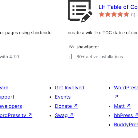
LH Table of C
to
(1
)
ra
s or pages using shortcode.
create a wiki like TOC (table of co
shawfactor
with 4.7.0
60+ active installations
earn
Get Involved
WordPres
upport
Events
↗
evelopers
Donate
↗
Matt
↗
ordPress.tv
↗
Swag
↗
bbPress
BuddyPre