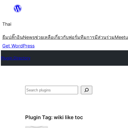
ข้าม
ไป
Thai
ยัง
เนื้อหา
ธีม
ปลั๊กอิน
News
ช่วยเหลือ
เกี่ยวกับ
ฟอรั่ม
ทีม
การมีส่วนร่วม
Meet
Get WordPress
Plugin Directory
ค้นหา
Plugin Tag:
wiki like toc