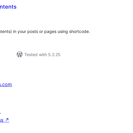
ontents
tal
tings
ntents) in your posts or pages using shortcode.
Tested with 5.2.25
s.com
↗
ss
↗