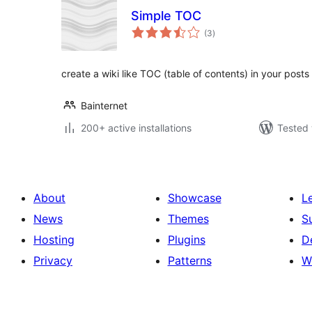
Simple TOC
total
(3
)
ratings
create a wiki like TOC (table of contents) in your post
Bainternet
200+ active installations
Tested 
About
Showcase
L
News
Themes
S
Hosting
Plugins
D
Privacy
Patterns
W