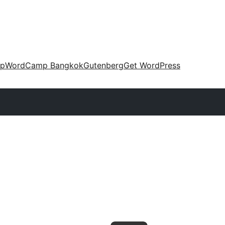
up
WordCamp Bangkok
Gutenberg
Get WordPress