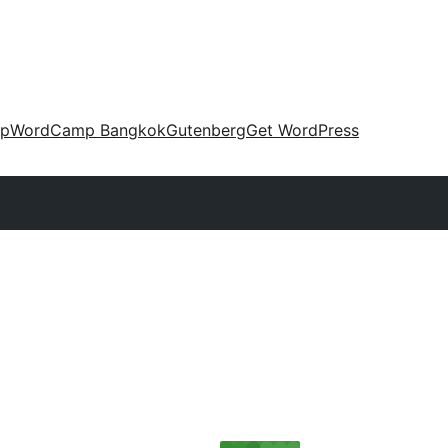
up
WordCamp Bangkok
Gutenberg
Get WordPress