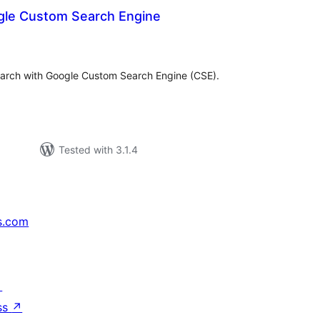
le Custom Search Engine
tal
tings
earch with Google Custom Search Engine (CSE).
Tested with 3.1.4
s.com
↗
ss
↗