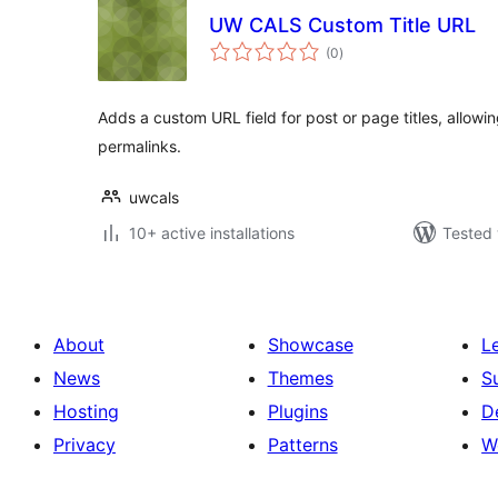
UW CALS Custom Title URL
total
(0
)
ratings
Adds a custom URL field for post or page titles, allowin
permalinks.
uwcals
10+ active installations
Tested 
About
Showcase
L
News
Themes
S
Hosting
Plugins
D
Privacy
Patterns
W