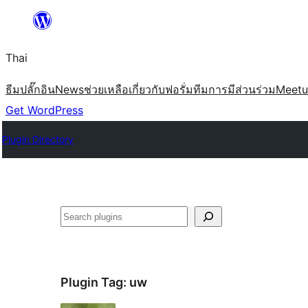
ข้าม
ไป
Thai
ยัง
เนื้อหา
ธีม
ปลั๊กอิน
News
ช่วยเหลือ
เกี่ยวกับ
ฟอรั่ม
ทีม
การมีส่วนร่วม
Meet
Get WordPress
Plugin Directory
ค้นหา
Plugin Tag:
uw