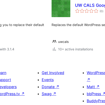
UW CALS Goog
to
(0
)
ra
g you to replace their default
Replaces the default WordPress s
uwcals
with 3.1.4
10+ active installations
earn
Get Involved
WordPres
upport
Events
↗
evelopers
Donate
↗
Matt
↗
ordPress.tv
↗
Swag
↗
bbPress
BuddyPre