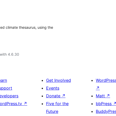
ed climate thesaurus, using the
with 4.6.30
earn
Get Involved
WordPres
upport
Events
↗
evelopers
Donate
↗
Matt
↗
ordPress.tv
↗
Five for the
bbPress
Future
BuddyPre