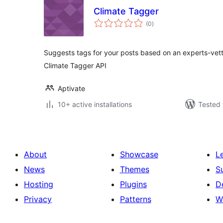
Climate Tagger
total
(0
)
ratings
Suggests tags for your posts based on an experts-vett
Climate Tagger API
Aptivate
10+ active installations
Tested 
About
Showcase
L
News
Themes
S
Hosting
Plugins
D
Privacy
Patterns
W