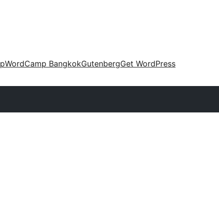
up
WordCamp Bangkok
Gutenberg
Get WordPress