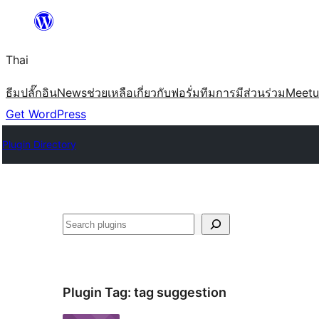
ข้าม
ไป
Thai
ยัง
เนื้อหา
ธีม
ปลั๊กอิน
News
ช่วยเหลือ
เกี่ยวกับ
ฟอรั่ม
ทีม
การมีส่วนร่วม
Meet
Get WordPress
Plugin Directory
ค้นหา
Plugin Tag:
tag suggestion