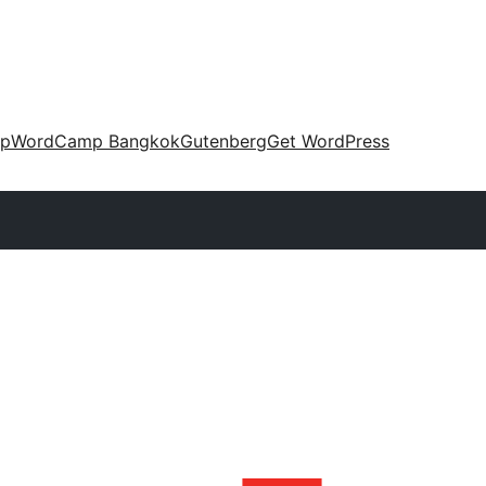
up
WordCamp Bangkok
Gutenberg
Get WordPress