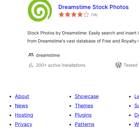
Dreamstime Stock Photos
total
(18
)
ratings
Stock Photos by Dreamstime: Easily search and insert
from Dreamstime's vast database of Free and Royalty-
dreamstime
200+ active installations
Tested 
About
Showcase
L
News
Themes
S
Hosting
Plugins
D
Privacy
Patterns
W