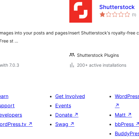
Shutterstock
to
(1
)
ra
 images into your posts and pages
Insert Shutterstock's royalty-free 
Free st …
Shutterstock Plugins
with 7.0.3
200+ active installations
earn
Get Involved
WordPres
upport
Events
↗
evelopers
Donate
↗
Matt
↗
ordPress.tv
↗
Swag
↗
bbPress
BuddyPre