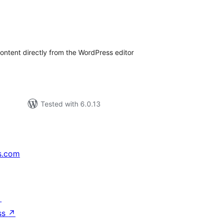
tal
tings
content directly from the WordPress editor
Tested with 6.0.13
s.com
↗
ss
↗