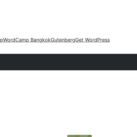
up
WordCamp Bangkok
Gutenberg
Get WordPress