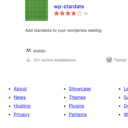
wp-stardate
total
(1
)
ratings
Add stardates to your wordpress weblog
doddo
10+ active installations
Tested 
About
Showcase
L
News
Themes
S
Hosting
Plugins
D
Privacy
Patterns
W