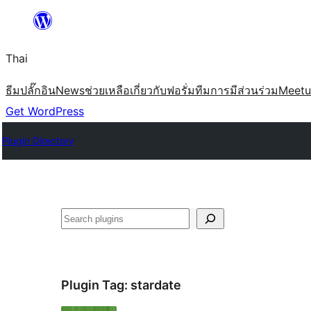
ข้าม
ไป
Thai
ยัง
เนื้อหา
ธีม
ปลั๊กอิน
News
ช่วยเหลือ
เกี่ยวกับ
ฟอรั่ม
ทีม
การมีส่วนร่วม
Meet
Get WordPress
Plugin Directory
ค้นหา
Plugin Tag:
stardate