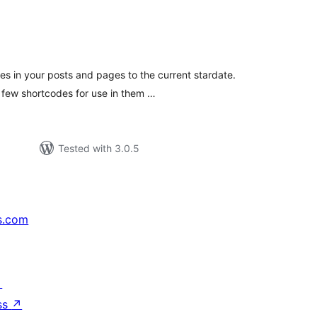
tal
tings
s in your posts and pages to the current stardate.
 few shortcodes for use in them …
Tested with 3.0.5
s.com
↗
ss
↗