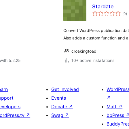
Stardate
to
(0
)
ra
Convert WordPress publication date
Also adds a custom function and a
croakingtoad
with 5.2.25
10+ active installations
earn
Get Involved
WordPres
upport
Events
↗
evelopers
Donate
↗
Matt
↗
ordPress.tv
↗
Swag
↗
bbPress
BuddyPre