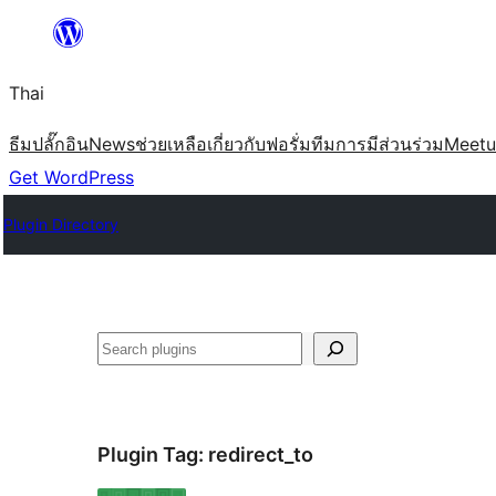
ข้าม
ไป
Thai
ยัง
เนื้อหา
ธีม
ปลั๊กอิน
News
ช่วยเหลือ
เกี่ยวกับ
ฟอรั่ม
ทีม
การมีส่วนร่วม
Meet
Get WordPress
Plugin Directory
ค้นหา
Plugin Tag:
redirect_to