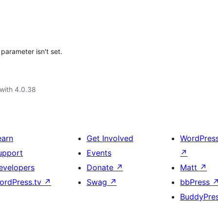
' parameter isn't set.
with 4.0.38
earn
Get Involved
WordPres
upport
Events
↗
evelopers
Donate
↗
Matt
↗
ordPress.tv
↗
Swag
↗
bbPress
BuddyPre