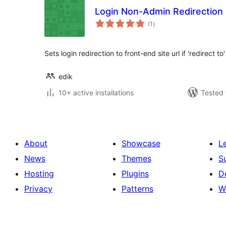
Login Non-Admin Redirection
total
(1
)
ratings
Sets login redirection to front-end site url if 'redirect to
edik
10+ active installations
Tested 
About
Showcase
L
News
Themes
S
Hosting
Plugins
D
Privacy
Patterns
W