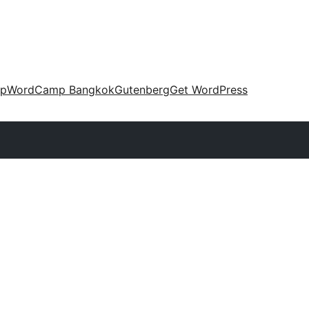
up
WordCamp Bangkok
Gutenberg
Get WordPress