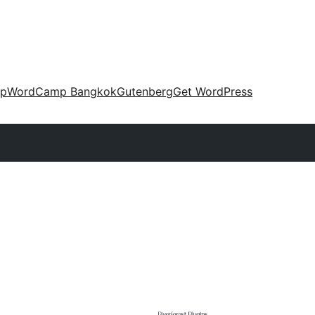
up
WordCamp Bangkok
Gutenberg
Get WordPress