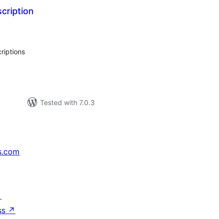
cription
tal
tings
riptions
Tested with 7.0.3
s.com
↗
ss
↗