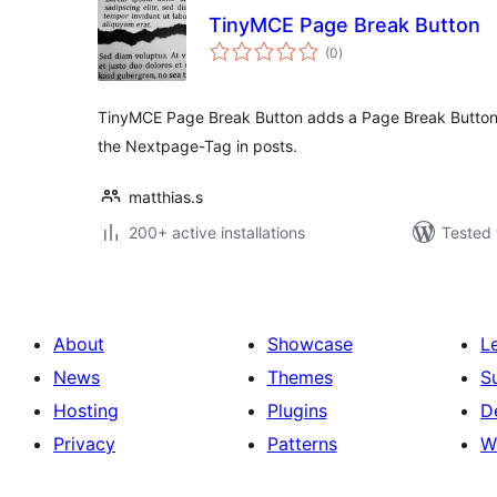
TinyMCE Page Break Button
total
(0
)
ratings
TinyMCE Page Break Button adds a Page Break Button
the Nextpage-Tag in posts.
matthias.s
200+ active installations
Tested 
About
Showcase
L
News
Themes
S
Hosting
Plugins
D
Privacy
Patterns
W