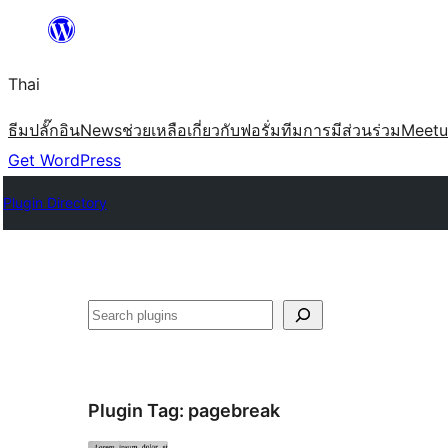
ข้าม
ไป
Thai
ยัง
เนื้อหา
ธีม
ปลั๊กอิน
News
ช่วยเหลือ
เกี่ยวกับ
ฟอรั่ม
ทีม
การมีส่วนร่วม
Meet
Get WordPress
Plugin Directory
ค้นหา
Plugin Tag:
pagebreak