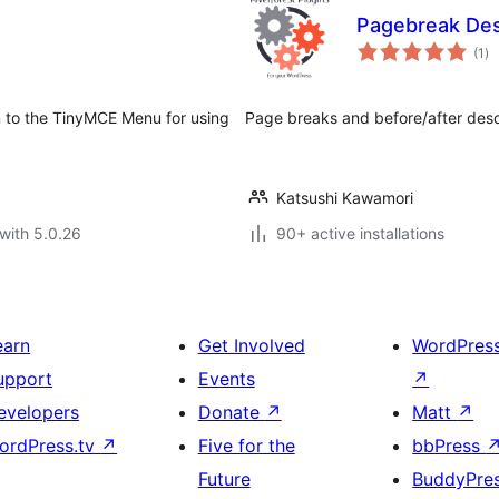
Pagebreak Des
to
(1
)
ra
 to the TinyMCE Menu for using
Page breaks and before/after desc
Katsushi Kawamori
with 5.0.26
90+ active installations
earn
Get Involved
WordPres
upport
Events
↗
evelopers
Donate
↗
Matt
↗
ordPress.tv
↗
Five for the
bbPress
Future
BuddyPre