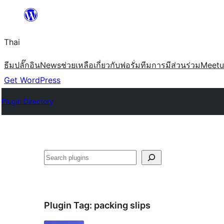
ข้าม
ไป
Thai
ยัง
เนื้อหา
ธีม
ปลั๊กอิน
News
ช่วยเหลือ
เกี่ยวกับ
ฟอรั่ม
ทีม
การมีส่วนร่วม
Meet
Get WordPress
Plugin Directory
ค้นหา
Plugin Tag:
packing slips