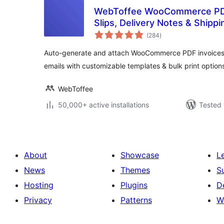
WebToffee WooCommerce PDF
Slips, Delivery Notes & Shippi
total
(284
)
ratings
Auto-generate and attach WooCommerce PDF invoices a
emails with customizable templates & bulk print option
WebToffee
50,000+ active installations
Tested 
About
Showcase
L
News
Themes
S
Hosting
Plugins
D
Privacy
Patterns
W