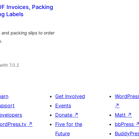
 Invoices, Packing
ng Labels
nd packing slips to order
s.
with 7.0.2
earn
Get Involved
WordPres
upport
Events
↗
evelopers
Donate
↗
Matt
↗
ordPress.tv
↗
Five for the
bbPress
Future
BuddyPre