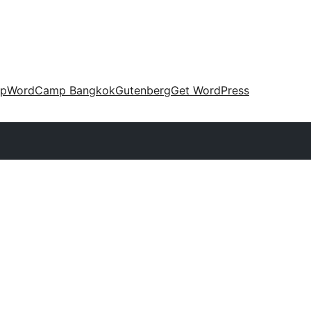
up
WordCamp Bangkok
Gutenberg
Get WordPress